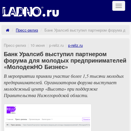
Навиг
Пресс-релиз
Банк Уралсиб выступил партнером форума дл
Пресс-релиз
10 июня
p-reliz.ru
p-reliz.ru
Банк Уралсиб выступил партнером
форума для молодых предпринимателей
«МолодежНО Бизнес»
В мероприятии приняли участие более 1,5 тысячи молодых
предпринимателей. Организатором форума выступает
молодежный центр «Высота» при поддержке
Правительства Нижегородской области.