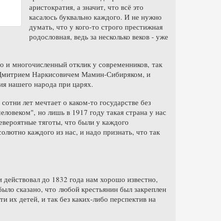
аристократия, а значит, что всё это
касалось буквально каждого. И не нужно
думать, что у кого-то строго престижная
родословная, ведь за несколько веков - уже
 но и многочисленный отклик у современников, так
у Дмитрием Наркисовичем Мамин-Сибиряком, и
ия нашего народа при царях.
 сотни лет мечтает о каком-то государстве без
человеком", но лишь в 1917 году такая страна у нас
евероятные тяготы, что были у каждого
олютно каждого из нас, и надо признать, что так
и действовал до 1832 года нам хорошо известно,
 было сказано, что любой крестьянин был закреплен
ти их детей, и так без каких-либо перспектив на