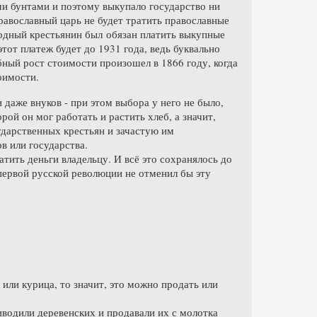
ыми бунтами и поэтому выкупало государство ни
православный царь не будет тратить православные
бодный крестьянин был обязан платить выкупные
этот платеж будет до 1931 года, ведь буквально
ный рост стоимости произошел в 1866 году, когда
оимости.
 даже внуков - при этом выбора у него не было,
орой он мог работать и растить хлеб, а значит,
сударственных крестьян и зачастую им
в или государства.
атить деньги владельцу. И всё это сохранялось до
 первой русской революции не отменил бы эту
 или курица, то значит, это можно продать или
иводили деревенских и продавали их с молотка