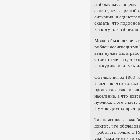
любому желающему, вн
акцент, ведь прелюбо
ситуация, и единствен
сказать, что подобное
каторгу или забивали 
Можно было встретить
рублей ассигнациями"
ведь нужна была работ
Стоит отметить, что 
как курица или гусь м
Объявления за 1800 г
Известно, что только
процветала так сильно
население, а что воз
публика, а это знаете 
Нужно срочно предпр
Так появились врачеб
доктор, что обследов
- работать только с 1
уже "выходила в тира