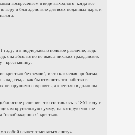
льным воскресеньем в виде выходного, когда все
ю веру и благоденствие для всех поданных царя, и
налога.
1 году, и я подчеркиваю половое различие, ведь
ведь она абсолютно не имела никаких гражданских
у - крестьянину.
е крестьян без земли", и это ключевая проблема,
ь над тем, а как бы отменить это рабство в
ях ненарушимо сохранять, а крестьян в должном
ьбоносное решение, что состоялось в 1861 году и
омещикам кругленькую сумму, на которую многие
ва "освобожденных" крестьян.
амо собой начнет отменяться снизу»