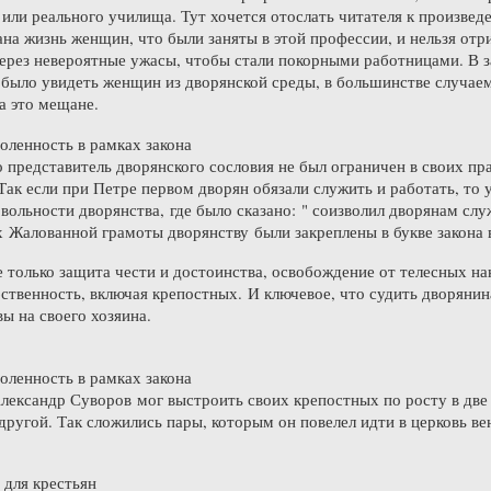
 или реального училища. Тут хочется отослать читателя к произве
на жизнь женщин, что были заняты в этой профессии, и нельзя отр
ерез невероятные ужасы, чтобы стали покорными работницами. В з
 было увидеть женщин из дворянской среды, в большинстве случае
а это мещане.
воленность в рамках закона
о представитель дворянского сословия не был ограничен в своих пра
 Так если при Петре первом дворян обязали служить и работать, то
вольности дворянства, где было сказано: " соизволил дворянам служ
х Жалованной грамоты дворянству были закреплены в букве закона 
 только защита чести и достоинства, освобождение от телесных на
бственность, включая крепостных. И ключевое, что судить дворянин
ы на своего хозяина.
воленность в рамках закона
Александр Суворов мог выстроить своих крепостных по росту в две
другой. Так сложились пары, которым он повелел идти в церковь ве
 для крестьян