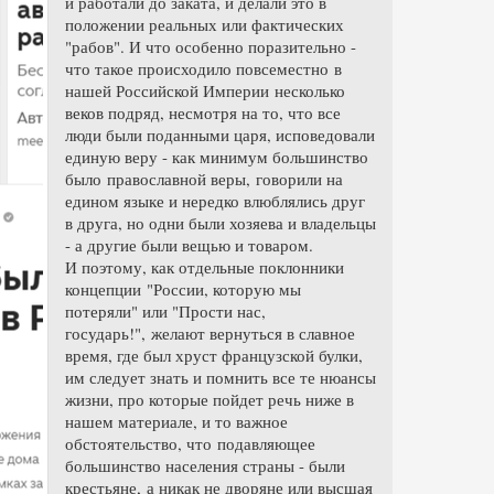
и работали до заката, и делали это в
положении реальных или фактических
"рабов". И что особенно поразительно -
что такое происходило повсеместно в
нашей Российской Империи несколько
веков подряд, несмотря на то, что все
люди были поданными царя, исповедовали
единую веру - как минимум большинство
было православной веры, говорили на
едином языке и нередко влюблялись друг
в друга, но одни были хозяева и владельцы
- а другие были вещью и товаром.
И поэтому, как отдельные поклонники
концепции "России, которую мы
потеряли" или "Прости нас,
государь!", желают вернуться в славное
время, где был хруст французской булки,
им следует знать и помнить все те нюансы
жизни, про которые пойдет речь ниже в
нашем материале, и то важное
обстоятельство, что подавляющее
большинство населения страны - были
крестьяне, а никак не дворяне или высшая