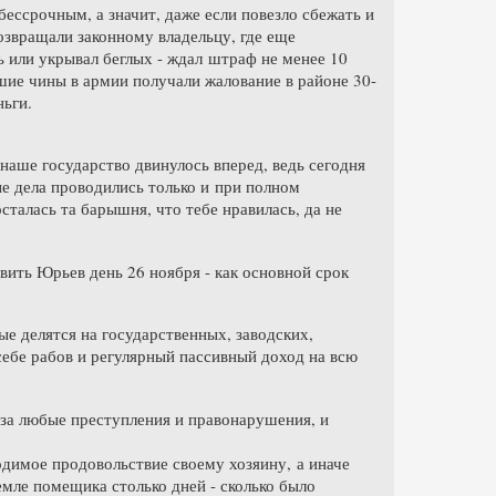
 бессрочным, а значит, даже если повезло сбежать и
возвращали законному владельцу, где еще
ь или укрывал беглых - ждал штраф не менее 10
зшие чины в армии получали жалование в районе 30-
ньги.
 наше государство двинулось вперед, ведь сегодня
ые дела проводились только и при полном
талась та барышня, что тебе нравилась, да не
овить Юрьев день 26 ноября - как основной срок
ые делятся на государственных, заводских,
себе рабов и регулярный пассивный доход на всю
 за любые преступления и правонарушения, и
одимое продовольствие своему хозяину, а иначе
емле помещика столько дней - сколько было