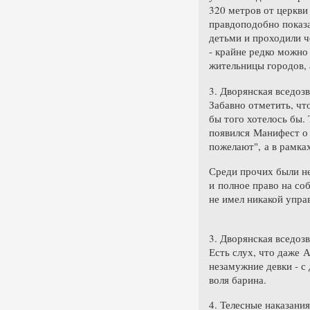
320 метров от церкви
правдоподобно показа
детьми и проходили ч
- крайне редко можно
жительницы городов, 
3. Дворянская вседоз
Забавно отметить, чт
бы того хотелось бы.
появился Манифест о 
пожелают", а в рамка
Среди прочих были не
и полное право на со
не имел никакой управ
3. Дворянская вседоз
Есть слух, что даже 
незамужние девки - с 
воля барина.
4. Телесные наказания