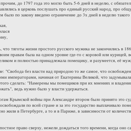
прочим, до 1797 года это могло быть 5-6 дней в неделю, с обязате
авлялись в церковь послушать про единый русский народ, про общу
м было по закону введено ограничение до 3х дней в неделю такого 
кая,
илася
ину,
, что тяготы жизни простого русского мужика не закончились в 186
воим правам была на одном уровне где-то с коровой или курицей, 
 целиком и полностью принадлежала помещику, и разумеется, её муж
е: "Свобода без власти над природою то же самое, что освобождени
ими императорами, начиная от Екатерины Великой, что задумывалас
 этого сделать: "Намерены мы помещиков при их мнениях и владени
жать", ведь нужно было у власти удержаться.
огам Крымской войны при Александре втором было принято это суд
н освобождали по всей стране и за это государство выплачивало п
но жили в Петербурге, а то и в Париже, в зависимости от количест
остное право сверху, нежели дождаться того времени, когда оно с