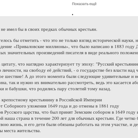
о не имел бы в своих предках обычных крестьян.
елось бы отметить - что это не только взгляд исторической науки,
едение «Приваловские миллионы», что было написано в 1883 год
мых значительных произведений писателя в виде реального положен
цитату, что наглядно характеризует ту эпоху: "Русский крестьянин
 личности, на свободу её действий, - о государстве без власти над 
вое шествие! А до этого момента были следующие удивительные и н
на, так и нужно их внимательно рассмотреть, ведь это касается абс
и и бабушки, что родились пару столетий тому назад.
ь крепостному крестьянину в Российской Империи
от Соборного уложения 1649 года и до отмены в 1861 году
ов Русского царства, что был принят Земским собором в 1649 году 
ой наша страна в течение 200 лет для обычных крестьян. Где четко
вою жизнь, и его дети были обязаны работать на этом участке, и де
ы места жительства.