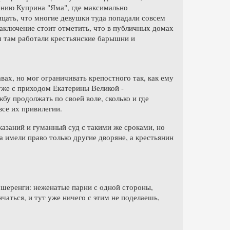
дению Куприна "Яма", где максимально
ицать, что многие девушки туда попадали совсем
аключение стоит отметить, что в публичных домах
м там работали крестьянские барышни и
вах, но мог ограничивать крепостного так, как ему
 уже с приходом Екатерины Великой -
бу продолжать по своей воле, сколько и где
все их привилегии.
казаний и гуманный суд с такими же сроками, но
а имели право только другие дворяне, а крестьянин
 шеренги: неженатые парни с одной стороны,
нчаться, и тут уже ничего с этим не поделаешь,