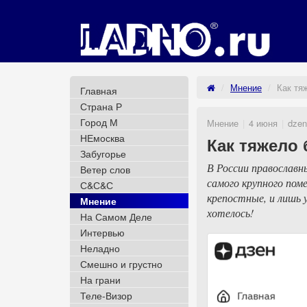
Мнение
Как тя
Главная
Страна Р
Город М
Мнение
4 июня
dzen
НЕмосква
Как тяжело
Забугорье
В России православн
Ветер слов
самого крупного пом
С&С&С
крепостные, и лишь 
Мнение
хотелось!
На Самом Деле
Интервью
Неладно
Смешно и грустно
На грани
Теле-Визор