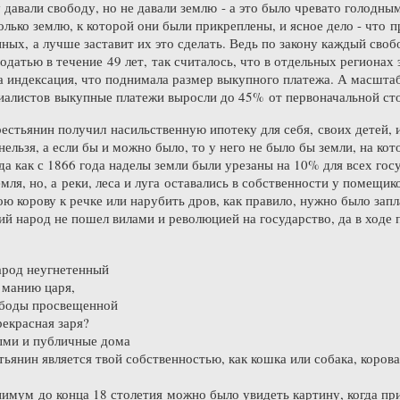
у давали свободу, но не давали землю - а это было чревато голодн
колько землю, к которой они были прикреплены, и ясное дело - что 
нных, а лучше заставит их это сделать. Ведь по закону каждый сво
датью в течение 49 лет, так считалось, что в отдельных регионах 
 индексация, что поднимала размер выкупного платежа. А масштаб
иалистов выкупные платежи выросли до 45% от первоначальной ст
рестьянин получил насильственную ипотеку для себя, своих детей, и
нельзя, а если бы и можно было, то у него не было бы земли, на кот
гда как с 1866 года наделы земли были урезаны на 10% для всех го
ля, но, а реки, леса и луга оставались в собственности у помещико
ю корову к речке или нарубить дров, как правило, нужно было запл
кий народ не пошел вилами и революцией на государство, да в ходе
народ неугнетенный
 манию царя,
ободы просвещенной
рекрасная заря?
ыми и публичные дома
ьянин является твой собственностью, как кошка или собака, корова
инимум до конца 18 столетия можно было увидеть картину, когда пр