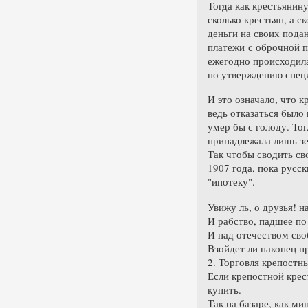
Тогда как крестьянин
сколько крестьян, а с
деньги на своих пода
платежи с оброчной по
ежегодно происходила
по утверждению спец
И это означало, что к
ведь отказаться было 
умер бы с голоду. То
принадлежала лишь зем
Так чтобы сводить сво
1907 года, пока русс
"ипотеку".
Увижу ль, о друзья! 
И рабство, падшее по
И над отечеством св
Взойдет ли наконец п
2. Торговля крепостн
Если крепостной крест
купить.
Так на базаре, как м