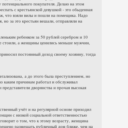
у потенциального покупателя. Делаю на этом
еспать с крестьянской девушкой - это обыденная
муж, что взяли вилы и пошли на помещика. Надо
, но за это крестьян вешали, отправляли на
леньким ребенком за 50 рублей серебром и 10
 не стоили, а женщины ценились меньше мужчин,
 приносил постоянный доход своему хозяину, тогда
гализована, а до этого была преступлением, но
и по каким причинам работал и обслуживал
и представители дворянства и прочая высокая
ственный учёт и на регулярной основе приходил
женщин с низкой социальной ответственностью
о говорит о том, что к этому возрасту, женщина
апрещено размещать публичный дом ближе, чем на