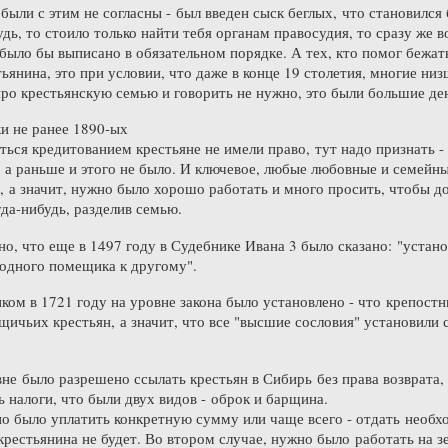
 были с этим не согласны - был введен сыск беглых, что становился
дь, то стоило только найти тебя органам правосудия, то сразу же 
 было бы выписано в обязательном порядке. А тех, кто помог бежат
тьянина, это при условии, что даже в конце 19 столетия, многие ни
 про крестьянскую семью и говорить не нужно, это были большие де
и не ранее 1890-ых
ться кредитованием крестьяне не имели право, тут надо признать -
я, а раньше и этого не было. И ключевое, любые любовные и семейн
 а значит, нужно было хорошо работать и много просить, чтобы дос
уда-нибудь, разделив семью.
но, что еще в 1497 году в Судебнике Ивана 3 было сказано: "устан
 одного помещика к другому".
ком в 1721 году на уровне закона было установлено - что крепостн
ичьих крестьян, а значит, что все "высшие сословия" установили 
не было разрешено ссылать крестьян в Сибирь без права возврата,
 налоги, что были двух видов - оброк и барщина.
о было уплатить конкретную сумму или чаще всего - отдать необх
крестьянина не будет. Во втором случае, нужно было работать на з