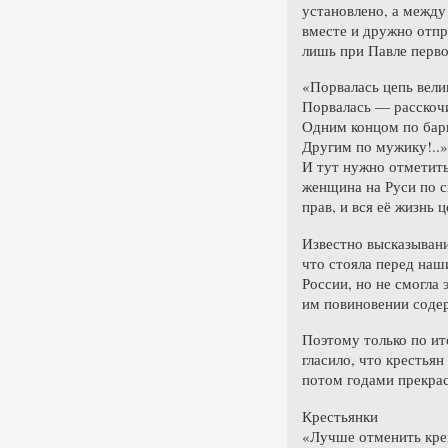
установлено, а между 
вместе и дружно отпр
лишь при Павле перво
«Порвалась цепь вели
Порвалась — расскоч
Одним концом по бар
Другим по мужику!..»
И тут нужно отметить
женщина на Руси по с
прав, и вся её жизнь
Известно высказывани
что стояла перед наш
России, но не смогла
им повиновении содер
Поэтому только по ит
гласило, что крестья
потом годами прекрас
Крестьянки
«Лучше отменить креп