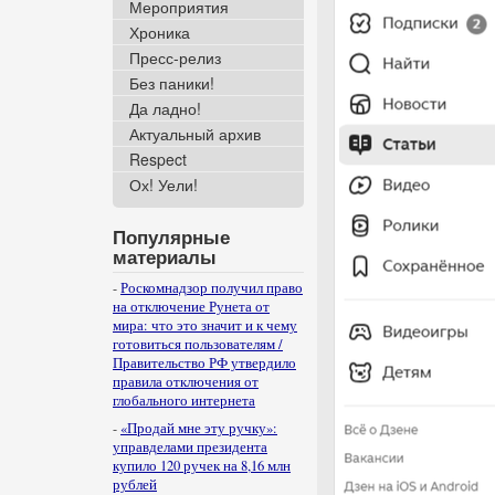
Мероприятия
Хроника
Пресс-релиз
Без паники!
Да ладно!
Актуальный архив
Respect
Ох! Уели!
Популярные
материалы
-
Роскомнадзор получил право
на отключение Рунета от
мира: что это значит и к чему
готовиться пользователям /
Правительство РФ утвердило
правила отключения от
глобального интернета
-
«Продай мне эту ручку»:
управделами президента
купило 120 ручек на 8,16 млн
рублей