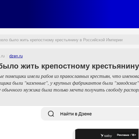
жело было жить крепостному крестьянину в Российской Империи
.ru
dzen.ru
 было жить крепостному крестьянин
ые помещики имели рабов из православных крестьян, что именовал
ещика были "казенные", у крупных фабрикантов были "заводские
у обычного мужика была только мечта получить свободу распор