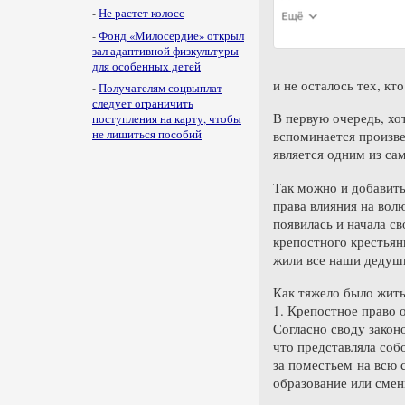
-
Не растет колосс
-
Фонд «Милосердие» открыл
зал адаптивной физкультуры
для особенных детей
и не осталось тех, кт
-
Получателям соцвыплат
следует ограничить
В первую очередь, хот
поступления на карту, чтобы
вспоминается произв
не лишиться пособий
является одним из са
Так можно и добавить 
права влияния на волю
появилась и начала с
крепостного крестьяни
жили все наши дедушк
Как тяжело было жит
1. Крепостное право 
Согласно своду закон
что представляла соб
за поместьем на всю с
образование или смен