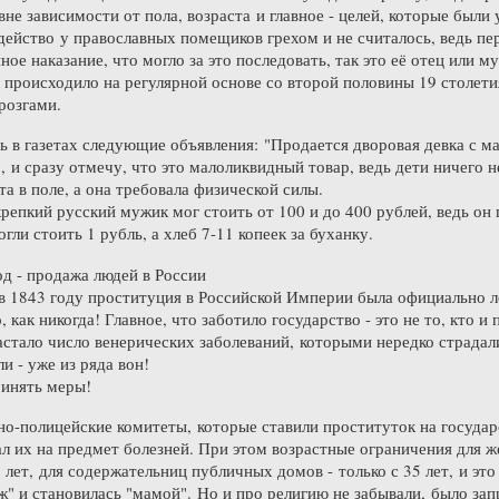
е зависимости от пола, возраста и главное - целей, которые были 
действо у православных помещиков грехом и не считалось, ведь пер
ное наказание, что могло за это последовать, так это её отец или 
 происходило на регулярной основе со второй половины 19 столетия
розгами.
 в газетах следующие объявления: "Продается дворовая девка с ма
, и сразу отмечу, что это малоликвидный товар, ведь дети ничего
а в поле, а она требовала физической силы.
крепкий русский мужик мог стоить от 100 и до 400 рублей, ведь он
огли стоить 1 рубль, а хлеб 7-11 копеек за буханку.
од - продажа людей в России
 в 1843 году проституция в Российской Империи была официально ле
, как никогда! Главное, что заботило государство - это не то, кто 
растало число венерических заболеваний, которыми нередко страдал
ли - уже из ряда вон!
инять меры!
но-полицейские комитеты, которые ставили проституток на государ
ал их на предмет болезней. При этом возрастные ограничения для 
6 лет, для содержательниц публичных домов - только с 35 лет, и эт
ж" и становилась "мамой". Но и про религию не забывали, было з