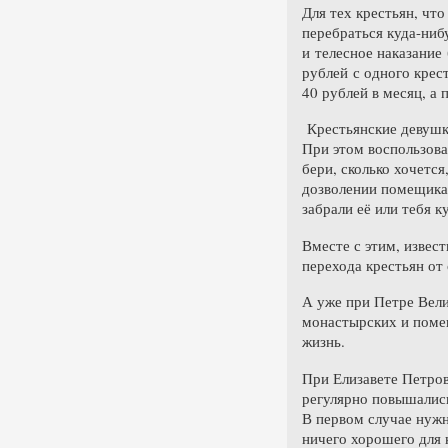
Для тех крестьян, что
перебраться куда-нибу
и телесное наказание
рублей с одного крес
40 рублей в месяц, а
Крестьянские девушк
При этом воспользова
бери, сколько хочетс
дозволении помещика,
забрали её или тебя к
Вместе с этим, извест
перехода крестьян от
А уже при Петре Вели
монастырских и помещ
жизнь.
При Елизавете Петров
регулярно повышались
В первом случае нужн
ничего хорошего для 