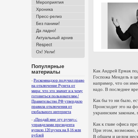
Мероприятия
Хроника
Пресс-релиз
Без паники!
Да ладно!
Актуальный архив
Respect
Ох! Уели!
Популярные
Как Андрей Ермак под
материалы
Госпожа Мендель в це
-
Роскомнадзор получил право
например, что он име
на отключение Рунета от
надо. В последнее вр
мира: что это значит и к чему
готовиться пользователям /
Как бы то ни было, е
Правительство РФ утвердило
Происходит это на фо
правила отключения от
глобального интернета
украинским законам, 
-
«Продай мне эту ручку»:
Как к главе офиса пр
управделами президента
При этом, возможно, 
купило 120 ручек на 8,16 млн
рублей
В общем и целом несм