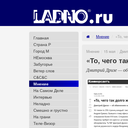
Мнение
«То, ч
Главная
Страна Р
Город М
Мнение
15 мая
Дмит
НЕмосква
«То, чего т
Забугорье
Дмитрий Дризе — об 
Ветер слов
С&С&С
Мнение
На Самом Деле
Интервью
Неладно
Смешно и грустно
На грани
Теле-Визор