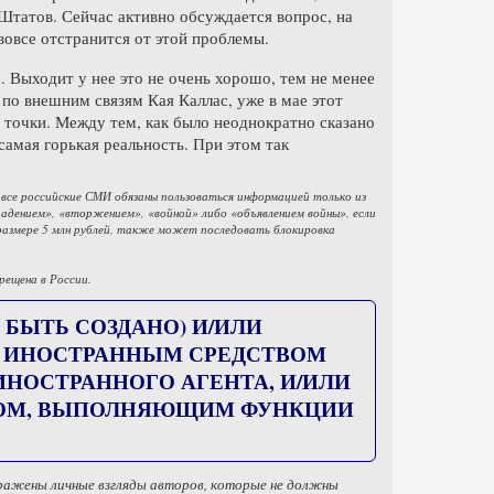
Штатов. Сейчас активно обсуждается вопрос, на
 вовсе отстранится от этой проблемы.
 Выходит у нее это не очень хорошо, тем не менее
по внешним связям Кая Каллас, уже в мае этот
й точки. Между тем, как было неоднократно сказано
самая горькая реальность. При этом так
 все российские СМИ обязаны пользоваться информацией только из
дением», «вторжением», «войной» либо «объявлением войны», если
размере 5 млн рублей, также может последовать блокировка
рещена в России.
 БЫТЬ СОЗДАНО) И/ИЛИ
) ИНОСТРАННЫМ СРЕДСТВОМ
ОСТРАННОГО АГЕНТА, И/ИЛИ
ЦОМ, ВЫПОЛНЯЮЩИМ ФУНКЦИИ
тражены личные взгляды авторов, которые не должны