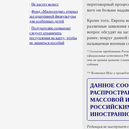
переговорный процесс
-
Не растет колосс
кого он больше надави
-
Фонд «Милосердие» открыл
зал адаптивной физкультуры
Кроме того, Европа в
для особенных детей
различные заявления 
-
Получателям соцвыплат
вопрос обсудят на за
следует ограничить
ранее, вокруг данной
поступления на карту, чтобы
называемая военная с
не лишиться пособий
* Согласно требованию Роск
официальных источников РФ.
это не прямая цитата (стат
издания.
** Компания Meta и принадле
ДАННОЕ СОО
РАСПРОСТРА
МАССОВОЙ И
РОССИЙСКИ
ИНОСТРАННО
Редакция не выступает 