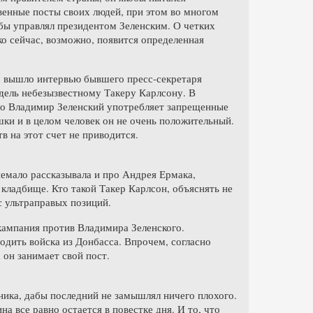
венные посты своих людей, при этом во многом
 бы управлял президентом Зеленским. О четких
ако сейчас, возможно, появится определенная
м вышло интервью бывшего пресс-секретаря
ель небезызвестному Такеру Карлсону. В
что Владимир Зеленский употребляет запрещенные
шки и в целом человек он не очень положительный.
в на этот счет не приводится.
немало рассказывала и про Андрея Ермака,
 кладбище. Кто такой Такер Карлсон, объяснять не
с ультраправых позиций.
 кампания против Владимира Зеленского.
одить войска из Донбасса. Впрочем, согласно
 он занимает свой пост.
ника, дабы последний не замышлял ничего плохого.
а все равно остается в повестке дня. И то, что