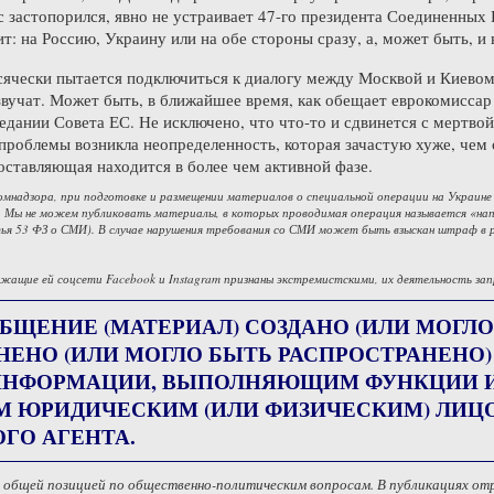
 застопорился, явно не устраивает 47-го президента Соединенных 
т: на Россию, Украину или на обе стороны сразу, а, может быть, и
сячески пытается подключиться к диалогу между Москвой и Киевом.
звучат. Может быть, в ближайшее время, как обещает еврокомиссар 
седании Совета ЕС. Не исключено, что что-то и сдвинется с мертво
 проблемы возникла неопределенность, которая зачастую хуже, чем 
оставляющая находится в более чем активной фазе.
омнадзора, при подготовке и размещении материалов о специальной операции на Украине
 Мы не можем публиковать материалы, в которых проводимая операция называется «напа
ья 53 ФЗ о СМИ). В случае нарушения требования со СМИ может быть взыскан штраф в 
жащие ей соцсети Facebook и Instagram признаны экстремистскими, их деятельность зап
БЩЕНИЕ (МАТЕРИАЛ) СОЗДАНО (ИЛИ МОГЛО
НЕНО (ИЛИ МОГЛО БЫТЬ РАСПРОСТРАНЕНО
НФОРМАЦИИ, ВЫПОЛНЯЮЩИМ ФУНКЦИИ ИН
М ЮРИДИЧЕСКИМ (ИЛИ ФИЗИЧЕСКИМ) ЛИ
ГО АГЕНТА.
с общей позицией по общественно-политическим вопросам. В публикациях о