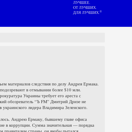
ЛУЧШЕЕ.
ОТ ЛУЧШИХ.
©
ДЛЯ ЛУЧШИХ.
бъем материалов следствия по делу Андрея Ермака.
подозревают в отмывании более $10 млн.
окуратура Украины требует его ареста с
ский обозреватель “Ъ FM” Дмитрий Дризе не
 украинского лидера Владимира Зеленского.
чилось. Андрею Ермаку, бывшему главе офиса
ие в коррупции. Сумма значительная — порядка
ым правителем страны, он якобы пытался