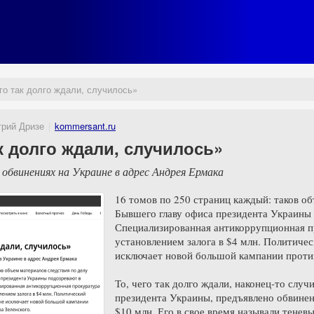
его так долго ждали, случилось»
рий Дризе
kommersant.ru
ак долго ждали, случилось»
обвинениях на Украине в адрес Андрея Ермака
16 томов по 250 страниц каждый: таков о
Бывшего главу офиса президента Украины 
Специализированная антикоррупционная пр
установлением залога в $4 млн. Политиче
исключает новой большой кампании против
То, чего так долго ждали, наконец-то слу
президента Украины, предъявлено обвинен
$10 млн. Его в свое время называли тенев