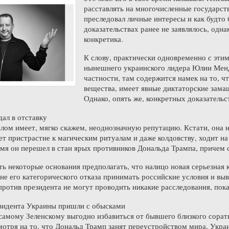
расставлять на многочисленные государст
преследовал личные интересы и как будто
доказательствах ранее не заявлялось, одн
конкретика.
К слову, практически одновременно с эти
нынешнего украинского лидера Юлии Менд
частности, там содержится намек на то, 
вещества, имеет явные диктаторские зама
Однако, опять же, конкретных доказательст
ал в отставку
лом имеет, мягко скажем, неоднозначную репутацию. Кстати, она 
ет пристрастие к магическим ритуалам и даже колдовству, ходит на
емя он перешел в стан ярых противников Дональда Трампа, причем 
сть некоторые основания предполагать, что налицо новая серьезная
не его категорического отказа принимать российские условия и выв
против президента не могут проводить никакие расследования, пока
езидента Украины пришли с обысками
самому Зеленскому выгодно избавиться от бывшего близкого сорат
отря на то, что Дональд Трамп занят переустройством мира, Украин