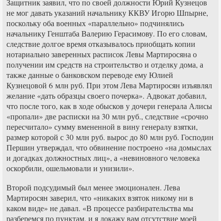
Защитник заявил, что по своей должности Юрий Кузнецов
не мог давать указаний начальнику ККВУ Игорю Шпырне,
поскольку оба военных «параллельно» подчинялись
начальнику Генштаба Валерию Герасимову. По его словам,
следствие долгое время отказывалось приобщать копии
нотариально заверенных расписок Левы Мартиросяна о
получении им средств на строительство и отделку дома, а
также данные о банковском переводе ему Юлией
Кузнецовой 6 млн руб. При этом Лева Мартиросян изъявлял
желание «дать образцы своего почерка». Адвокат добавил,
что после того, как в ходе обысков у дочери генерала Алисы
«пропали» две расписки на 30 млн руб., следствие «срочно
пересчитало» сумму вмененной в вину генералу взятки,
размер которой с 30 млн руб. вырос до 80 млн руб. Господин
Першин утверждал, что обвинение построено «на домыслах
и догадках должностных лиц», а «невиновного человека
оскорбили, ошельмовали и унизили».
Второй подсудимый был менее эмоционален. Лева
Мартиросян заверил, что «никаких взяток никому ни в
каком виде» не давал. «В процессе разбирательства мы
разберемся по пунктам, и я докажу вам отсутствие моей