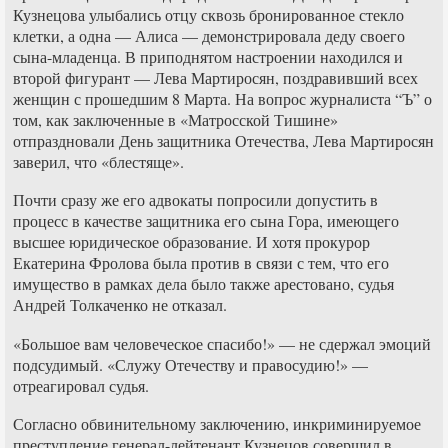
Кузнецова улыбались отцу сквозь бронированное стекло
клетки, а одна — Алиса — демонстрировала деду своего
сына-младенца. В приподнятом настроении находился и
второй фигурант — Лева Мартиросян, поздравивший всех
женщин с прошедшим 8 Марта. На вопрос журналиста “Ъ” о
том, как заключенные в «Матросской Тишине»
отпраздновали День защитника Отечества, Лева Мартиросян
заверил, что «блестяще».
Почти сразу же его адвокаты попросили допустить в
процесс в качестве защитника его сына Гора, имеющего
высшее юридическое образование. И хотя прокурор
Екатерина Фролова была против в связи с тем, что его
имущество в рамках дела было также арестовано, судья
Андрей Толкаченко не отказал.
«Большое вам человеческое спасибо!» — не сдержал эмоций
подсудимый. «Служу Отечеству и правосудию!» —
отреагировал судья.
Согласно обвинительному заключению, инкриминируемое
преступление генерал-лейтенант Кузнецов совершил в