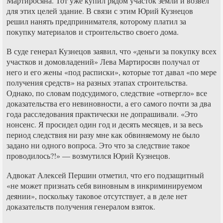
Мартиросяна. Тот уже купил рядом участок земли и возвел
для этих целей здание. В связи с этим Юрий Кузнецов
решил нанять предпринимателя, которому платил за
покупку материалов и строительство своего дома.
В суде генерал Кузнецов заявил, что «деньги за покупку всех
участков и домовладений» Лева Мартиросян получал от
него и его жены «под расписки», которые тот давал «по мере
получения средств» на разных этапах строительства.
Однако, по словам подсудимого, следствие «отвергло» все
доказательства его невиновности, а его самого почти за два
года расследования практически не допрашивали. «Это
нонсенс. Я просидел один год и десять месяцев, и за весь
период следствия ни разу мне как обвиняемому не было
задано ни одного вопроса. Это что за следствие такое
проводилось?!» — возмутился Юрий Кузнецов.
Адвокат Алексей Першин отметил, что его подзащитный
«не может признать себя виновным в инкриминируемом
деянии», поскольку таковое отсутствует, а в деле нет
доказательств получения генералом взяток.