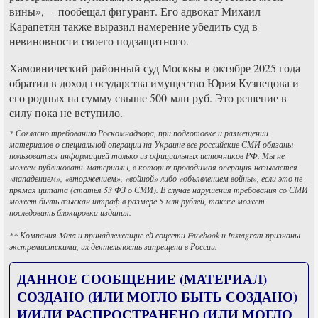
вины»,— пообещал фигурант. Его адвокат Михаил
Карапетян также выразил намерение убедить суд в
невиновности своего подзащитного.
Хамовнический районный суд Москвы в октябре 2025 года
обратил в доход государства имущество Юрия Кузнецова и
его родных на сумму свыше 500 млн руб. Это решение в
силу пока не вступило.
* Согласно требованию Роскомнадзора, при подготовке и размещении
материалов о специальной операции на Украине все российские СМИ обязаны
пользоваться информацией только из официальных источников РФ. Мы не
можем публиковать материалы, в которых проводимая операция называется
«нападением», «вторжением», «войной» либо «объявлением войны», если это не
прямая цитата (статья 53 ФЗ о СМИ). В случае нарушения требования со СМИ
может быть взыскан штраф в размере 5 млн рублей, также может
последовать блокировка издания.
** Компания Meta и принадлежащие ей соцсети Facebook и Instagram признаны
экстремистскими, их деятельность запрещена в России.
ДАННОЕ СООБЩЕНИЕ (МАТЕРИАЛ)
СОЗДАНО (ИЛИ МОГЛО БЫТЬ СОЗДАНО)
И/ИЛИ РАСПРОСТРАНЕНО (ИЛИ МОГЛО