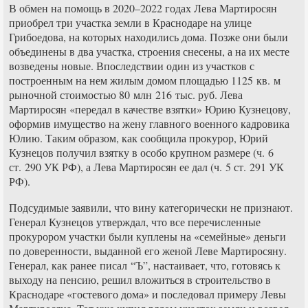
В обмен на помощь в 2020–2022 годах Лева Мартиросян
приобрел три участка земли в Краснодаре на улице
Грибоедова, на которых находились дома. Позже они были
объединены в два участка, строения снесены, а на их месте
возведены новые. Впоследствии один из участков с
построенным на нем жилым домом площадью 1125 кв. м
рыночной стоимостью 80 млн 216 тыс. руб. Лева
Мартиросян «передал в качестве взятки» Юрию Кузнецову,
оформив имущество на жену главного военного кадровика
Юлию. Таким образом, как сообщила прокурор, Юрий
Кузнецов получил взятку в особо крупном размере (ч. 6
ст. 290 УК РФ), а Лева Мартиросян ее дал (ч. 5 ст. 291 УК
РФ).
Подсудимые заявили, что вину категорически не признают.
Генерал Кузнецов утверждал, что все перечисленные
прокурором участки были куплены на «семейные» деньги
по доверенности, выданной его женой Леве Мартиросяну.
Генерал, как ранее писал “Ъ”, настаивает, что, готовясь к
выходу на пенсию, решил вложиться в строительство в
Краснодаре «гостевого дома» и последовал примеру Левы