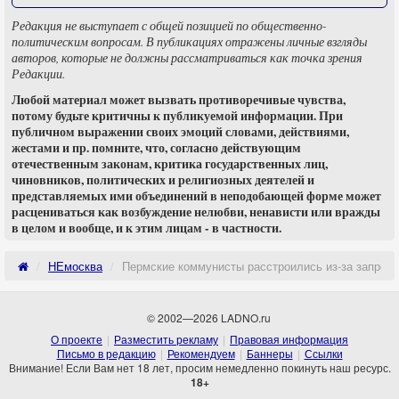
Редакция не выступает с общей позицией по общественно-
политическим вопросам. В публикациях отражены личные взгляды
авторов, которые не должны рассматриваться как точка зрения
Редакции.
Любой материал может вызвать противоречивые чувства,
потому будьте критичны к публикуемой информации. При
публичном выражении своих эмоций словами, действиями,
жестами и пр. помните, что, согласно действующим
отечественным законам, критика государственных лиц,
чиновников, политических и религиозных деятелей и
представляемых ими объединений в неподобающей форме может
расцениваться как возбуждение нелюбви, ненависти или вражды
в целом и вообще, и к этим лицам - в частности.
НЕмосква
Пермские коммунисты расстроились из-за запрета
© 2002—2026 LADNO.ru
О проекте
Разместить рекламу
Правовая информация
Письмо в редакцию
Рекомендуем
Баннеры
Ссылки
Внимание! Если Вам нет 18 лет, просим немедленно покинуть наш ресурс.
18+