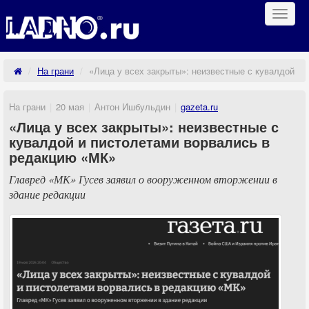
Навиг
На грани
«Лица у всех закрыты»: неизвестные с кувалдой и
На грани
20 мая
Антон Ишбульдин
gazeta.ru
«Лица у всех закрыты»: неизвестные с
кувалдой и пистолетами ворвались в
редакцию «МК»
Главред «МК» Гусев заявил о вооруженном вторжении в
здание редакции