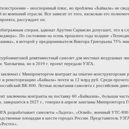
телестроении – неоспоримый плюс, но проблема «Байкала» не свод
 из компаний отрасли. Все зависит от того, насколько его полномо
роекта, рассуждает он.
рбитражным спорам, адвокат Арутюн Саркисян допускает, что в сл
неджера». По состоянию на осень прошлого года холдинг «Технод
мика», в которой у предпринимателя Виктора Григорьева 75% минус
турбовинтовой девятиместный самолет для местных воздушных лин
 Чаплыгина, но в 2019 г. проект передали УЗГА.
 заключил с Минпромторгом контракт на опытно-конструкторские раб
у и ремоторизацию «Байкала» почти за 12 млрд руб. Среди прочего а
российский ВК-800. Летные испытания самолета с российским двига
нт заключены контракты на поставку 60 «Байкалов», большая част
го, завершится в 2027 г., говорил в апреле замглавы Минпромторга
ГА разрабатывает самолеты «Ладога», «Освей», военный УТС-800
одственные площадки в шести городах России. Представитель УЗГА
«Ростех».