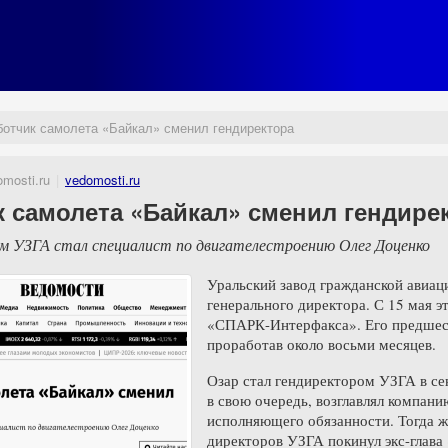
ботчик самолета «Байкал» сменил гендиректора
mosti.ru
vedomosti.ru
к самолета «Байкал» сменил гендире
м УЗГА стал специалист по двигателестроению Олег Доценко
Уральский завод гражданской авиац
генерального директора. С 15 мая э
«СПАРК-Интерфакса». Его предшест
проработав около восьми месяцев.
Озар стал гендиректором УЗГА в сен
в свою очередь, возглавлял компанию
исполняющего обязанности. Тогда же
директоров УЗГА покинул экс-глава 