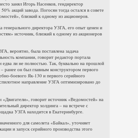
место занял Игорь Насенков, гендиректор
50% акций завода. Погосян тогда остался в совете
омостей», близкий к одному из акционеров.
а генерального директора УЗГА, его опыт ценен и
стям» источник, близкий к одному из акционеров
ГА, вероятно, была поставлена задача
ьность компании, говорит редактор портала
 едва ли не полностью. Так, буквально на прошлой
 – ранее он был главным конструктором первого
ебно-боевого Як-130 и первого серийного
спилотное направление УЗГА оптимизировано до
он «Двигатели», говорит источник «Ведомостей» на
ительный директор холдинга – на встрече с
щадка УЗГА находится в Екатеринбурге.
наченного для самолета «Байкал», уточняет
кации и запуск серийного производства этого