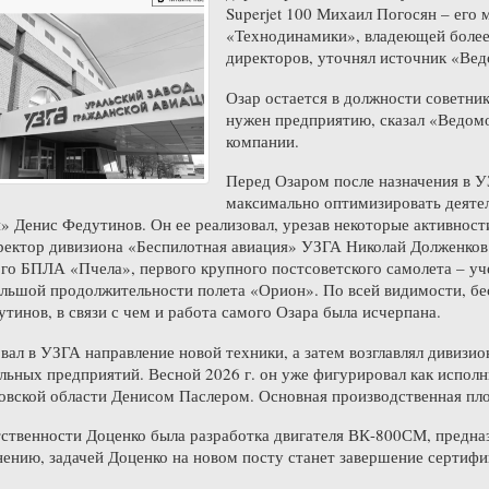
Superjet 100 Михаил Погосян – его 
«Технодинамики», владеющей более 
директоров, уточнял источник «Вед
Озар остается в должности советник
нужен предприятию, сказал «Ведомо
компании.
Перед Озаром после назначения в УЗ
максимально оптимизировать деятел
» Денис Федутинов. Он ее реализовал, урезав некоторые активности
ректор дивизиона «Беспилотная авиация» УЗГА Николай Долженков
ого БПЛА «Пчела», первого крупного постсоветского самолета – уч
льшой продолжительности полета «Орион». По всей видимости, бе
утинов, в связи с чем и работа самого Озара была исчерпана.
вал в УЗГА направление новой техники, а затем возглавлял дивизи
льных предприятий. Весной 2026 г. он уже фигурировал как исполн
овской области Денисом Паслером. Основная производственная пло
ственности Доценко была разработка двигателя ВК-800СМ, предназ
нению, задачей Доценко на новом посту станет завершение сертифи