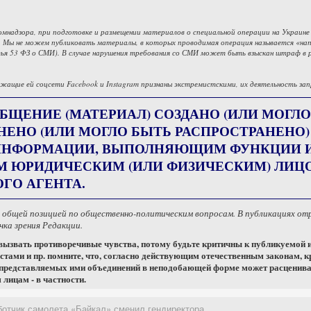
омнадзора, при подготовке и размещении материалов о специальной операции на Украине
 Мы не можем публиковать материалы, в которых проводимая операция называется «напа
ья 53 ФЗ о СМИ). В случае нарушения требования со СМИ может быть взыскан штраф в 
жащие ей соцсети Facebook и Instagram признаны экстремистскими, их деятельность зап
БЩЕНИЕ (МАТЕРИАЛ) СОЗДАНО (ИЛИ МОГЛО
НЕНО (ИЛИ МОГЛО БЫТЬ РАСПРОСТРАНЕНО
НФОРМАЦИИ, ВЫПОЛНЯЮЩИМ ФУНКЦИИ ИН
М ЮРИДИЧЕСКИМ (ИЛИ ФИЗИЧЕСКИМ) ЛИ
ГО АГЕНТА.
с общей позицией по общественно-политическим вопросам. В публикациях о
ка зрения Редакции.
ызвать противоречивые чувства, потому будьте критичны к публикуемой
стами и пр. помните, что, согласно действующим отечественным законам, к
 представляемых ими объединений в неподобающей форме может расценива
 лицам - в частности.
ботчик самолета «Байкал» сменил гендиректора