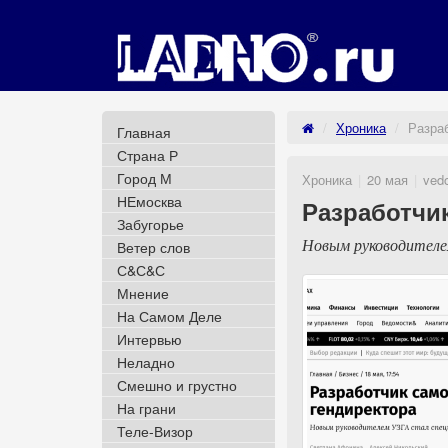
Хроника
Разра
Главная
Страна Р
Город М
Хроника
20 мая
vedo
НЕмосква
Разработчи
Забугорье
Новым руководителе
Ветер слов
С&С&С
Мнение
На Самом Деле
Интервью
Неладно
Смешно и грустно
На грани
Теле-Визор