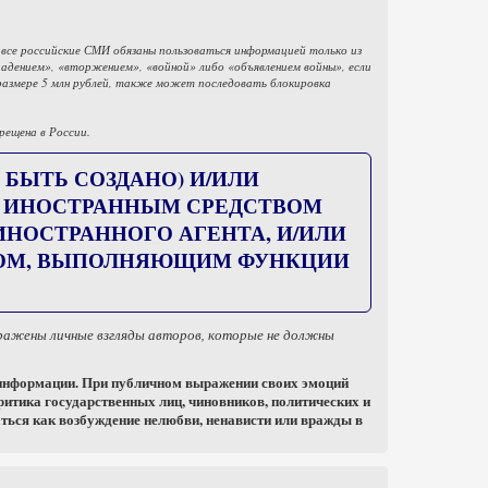
 все российские СМИ обязаны пользоваться информацией только из
дением», «вторжением», «войной» либо «объявлением войны», если
размере 5 млн рублей, также может последовать блокировка
рещена в России.
 БЫТЬ СОЗДАНО) И/ИЛИ
) ИНОСТРАННЫМ СРЕДСТВОМ
ОСТРАННОГО АГЕНТА, И/ИЛИ
ЦОМ, ВЫПОЛНЯЮЩИМ ФУНКЦИИ
тражены личные взгляды авторов, которые не должны
 информации. При публичном выражении своих эмоций
ритика государственных лиц, чиновников, политических и
ться как возбуждение нелюбви, ненависти или вражды в