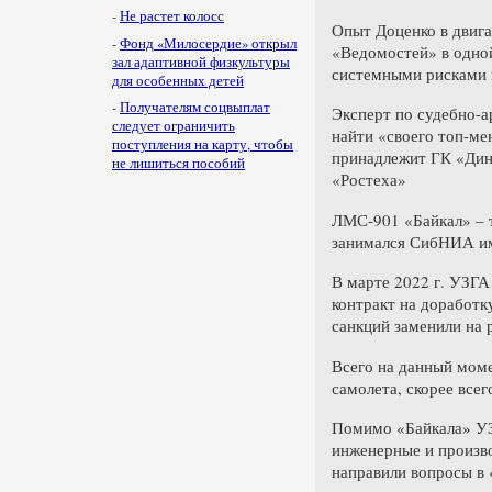
-
Не растет колосс
Опыт Доценко в двига
-
Фонд «Милосердие» открыл
«Ведомостей» в одной
зал адаптивной физкультуры
системными рисками п
для особенных детей
-
Получателям соцвыплат
Эксперт по судебно-а
следует ограничить
найти «своего топ-ме
поступления на карту, чтобы
принадлежит ГК «Дина
не лишиться пособий
«Ростеха»
ЛМС-901 «Байкал» – 
занимался СибНИА им.
В марте 2022 г. УЗГА
контракт на доработк
санкций заменили на 
Всего на данный моме
самолета, скорее все
Помимо «Байкала» УЗ
инженерные и произв
направили вопросы в 