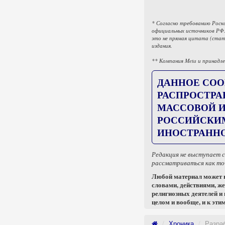
* Согласно требованию Роск
официальных источников РФ.
это не прямая цитата (стат
издания.
** Компания Meta и принадле
ДАННОЕ СОО
РАСПРОСТРА
МАССОВОЙ И
РОССИЙСКИ
ИНОСТРАННО
Редакция не выступает 
рассматриваться как точ
Любой материал может в
словами, действиями, же
религиозных деятелей и
целом и вообще, и к этим
Хроника
Разра