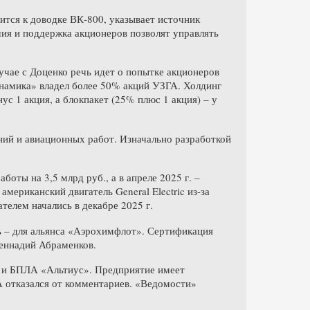
ится к доводке ВК-800, указывает источник
чия и поддержка акционеров позволят управлять
учае с Доценко речь идет о попытке акционеров
инамика» владел более 50% акций УЗГА. Холдинг
 1 акция, а блокпакет (25% плюс 1 акция) – у
ий и авиационных работ. Изначально разработкой
оты на 3,5 млрд руб., а в апреле 2025 г. –
мериканский двигатель General Electric из-за
телем начались в декабре 2025 г.
ь – для альянса «Аэрохимфлот». Сертификация
 Геннадий Абраменков.
 и БПЛА «Альтиус». Предприятие имеет
 отказался от комментариев. «Ведомости»