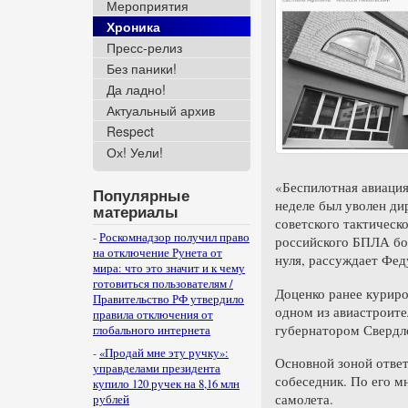
Мероприятия
Хроника
Пресс-релиз
Без паники!
Да ладно!
Актуальный архив
Respect
Ох! Уели!
«Беспилотная авиация
Популярные
неделе был уволен ди
материалы
советского тактическ
-
Роскомнадзор получил право
российского БПЛА бо
на отключение Рунета от
нуля, рассуждает Фед
мира: что это значит и к чему
готовиться пользователям /
Доценко ранее куриро
Правительство РФ утвердило
одном из авиастроите
правила отключения от
губернатором Свердл
глобального интернета
-
«Продай мне эту ручку»:
Основной зоной ответ
управделами президента
собеседник. По его м
купило 120 ручек на 8,16 млн
самолета.
рублей