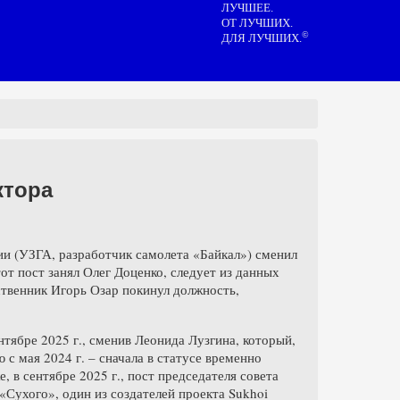
ЛУЧШЕЕ.
ОТ ЛУЧШИХ.
©
ДЛЯ ЛУЧШИХ.
ктора
ии (УЗГА, разработчик самолета «Байкал») сменил
тот пост занял Олег Доценко, следует из данных
венник Игорь Озар покинул должность,
тябре 2025 г., сменив Леонида Лузгина, который,
 с мая 2024 г. – сначала в статусе временно
, в сентябре 2025 г., пост председателя совета
«Сухого», один из создателей проекта Sukhoi