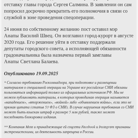
отставку главы города Сергея Салмина. В заявлении он сам
попросил досрочно прекратить его полномочия в связи со
службой в зоне проведения спецоперации.
24 июня по собственному желанию пост оставил мэр
Анапы Василий Швец. Он возглавил город-курорт в августе
2020 года. Его решение уйти в отставку поддержали
депутаты городского совета, а исполняющей обязанности
градоначальника была назначена первый замглавы
Анапы Светлана Балаева.
Опубликовано 19.09.2025
* Согласно требованию Роскомнадзора, при подготовке и размещении
материалов о специальной операции на Украине все российские СМИ обязаны
пользоваться информацией только из официальных источников РФ. Мы не
можем публиковать материалы, в которых проводимая операция называется
«нападением», «вторжением», «войной» либо «объявлением войны», если это не
прямая цитата (статья 53 ФЗ о СМИ). В случае нарушения требования со СМИ
может быть взыскан штраф в размере 5 млн рублей, также может
последовать блокировка издания.
** Компания Meta и принадлежащие ей соцсети Facebook и Instagram признаны
экстремистскими, их деятельность запрещена в России.