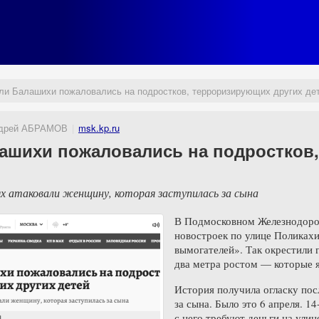
ли Балашихи пожаловались на подростков, терроризирующих других де
дрей АБРАМОВ
msk.kp.ru
ашихи пожаловались на подростков
ях атаковали женщину, которая заступилась за сына
В Подмосковном Железнодоро
новостроек по улице Поликах
вымогателей». Так окрестили 
два метра ростом — которые 
История получила огласку посл
за сына. Было это 6 апреля. 1
с него требуют деньги на ули