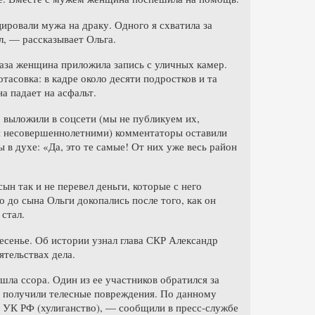
ировали мужа на драку. Одного я схватила за
л, — рассказывает Ольга.
аза женщина приложила запись с уличных камер.
тасовка: в кадре около десяти подростков и та
а падает на асфальт.
 выложили в соцсети (мы не публикуем их,
ся несовершеннолетними) комментаторы оставили
в духе: «Да, это те самые! От них уже весь район
сын так и не перевел деньги, которые с него
 до сына Ольги докопались после того, как он
стал.
есенье. Об истории узнал глава СКР Александр
тельствах дела.
а ссора. Один из ее участников обратился за
и получили телесные повреждения. По данному
3 УК РФ (хулиганство), — сообщили в пресс-службе