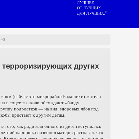
ЛУЧШЕЕ.
ОТ ЛУЧШИХ.
©
ДЛЯ ЛУЧШИХ.
тей
, терроризирующих других
жном (сейчас это микрорайон Балашихи) жители
ина в соцсетях живо обсуждают «банду
группу подростков — на вид, здоровых лбов под
якобы пристают к другим детям.
е того, как родители одного из детей вступились
4-летний парнишка позвонил матери: рассказал, что
це. Вместе с мужем женщина поспешила на помощь.