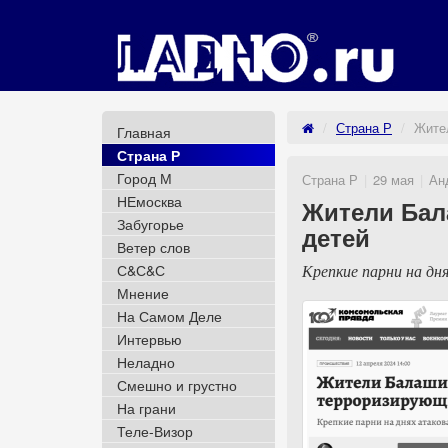
Страна Р
Жите
Главная
Страна Р
Город М
Страна Р
29 мая
Ан
НЕмосква
Жители Бал
Забугорье
детей
Ветер слов
С&С&С
Крепкие парни на дн
Мнение
На Самом Деле
Интервью
Неладно
Смешно и грустно
На грани
Теле-Визор