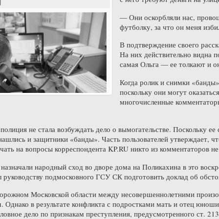
— Они оскорбляли нас, провоц
футболку, за что он меня изби
В подтверждение своего расск
На них действительно видна по
самая Ольга — ее толкают и он
Когда ролик и снимки «банды»
поскольку они могут оказать
многочисленные комментаторы 
 полиция не стала возбуждать дело о вымогательстве. Поскольку ее 
нашлись и защитники «банды». Часть пользователей утверждает, что
чать на вопросы корреспондента KP.RU никто из комментаторов не 
назначали народный сход во дворе дома на Поликахина в это воскр
 руководству подмосковного ГСУ СК подготовить доклад об обстоя
орожном Московской области между несовершеннолетними произошл
 Однако в результате конфликта с подростками мать и отец юнош
ловное дело по признакам преступления, предусмотренного ст. 21