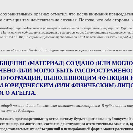
оохранительных органах отметил, что после внимания председател
ко ситуация там действительно сложная. Похоже, что обе стороны, 
омнадзора, при подготовке и размещении материалов о специальной операции на Украине
 Мы не можем публиковать материалы, в которых проводимая операция называется «напа
ья 53 ФЗ о СМИ). В случае нарушения требования со СМИ может быть взыскан штраф в 
жащие ей соцсети Facebook и Instagram признаны экстремистскими, их деятельность зап
БЩЕНИЕ (МАТЕРИАЛ) СОЗДАНО (ИЛИ МОГЛО
НЕНО (ИЛИ МОГЛО БЫТЬ РАСПРОСТРАНЕНО
НФОРМАЦИИ, ВЫПОЛНЯЮЩИМ ФУНКЦИИ ИН
М ЮРИДИЧЕСКИМ (ИЛИ ФИЗИЧЕСКИМ) ЛИ
ГО АГЕНТА.
с общей позицией по общественно-политическим вопросам. В публикациях о
ка зрения Редакции.
ызвать противоречивые чувства, потому будьте критичны к публикуемой
стами и пр. помните, что, согласно действующим отечественным законам, к
 представляемых ими объединений в неподобающей форме может расценива