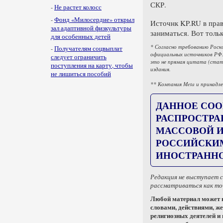
СКР.
-
Не растет колосс
-
Фонд «Милосердие» открыл
Источнк KP.RU в прав
зал адаптивной физкультуры
заниматься. Вот толь
для особенных детей
* Согласно требованию Роск
-
Получателям соцвыплат
официальных источников РФ.
следует ограничить
это не прямая цитата (стат
поступления на карту, чтобы
издания.
не лишиться пособий
** Компания Meta и принадле
ДАННОЕ СОО
РАСПРОСТРА
МАССОВОЙ И
РОССИЙСКИ
ИНОСТРАННО
Редакция не выступает 
рассматриваться как точ
Любой материал может в
словами, действиями, же
религиозных деятелей и