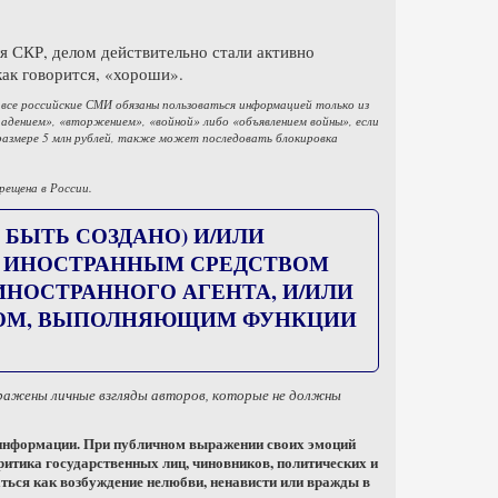
я СКР, делом действительно стали активно
как говорится, «хороши».
 все российские СМИ обязаны пользоваться информацией только из
дением», «вторжением», «войной» либо «объявлением войны», если
размере 5 млн рублей, также может последовать блокировка
рещена в России.
 БЫТЬ СОЗДАНО) И/ИЛИ
) ИНОСТРАННЫМ СРЕДСТВОМ
ОСТРАННОГО АГЕНТА, И/ИЛИ
ЦОМ, ВЫПОЛНЯЮЩИМ ФУНКЦИИ
тражены личные взгляды авторов, которые не должны
 информации. При публичном выражении своих эмоций
ритика государственных лиц, чиновников, политических и
ться как возбуждение нелюбви, ненависти или вражды в