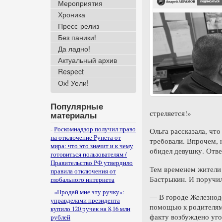
Мероприятия
Хроника
Пресс-релиз
Без паники!
Да ладно!
Актуальный архив
Respect
Ох! Уели!
Популярные
стреляется!»
материалы
-
Роскомнадзор получил право
Ольга рассказала, что
на отключение Рунета от
требовали. Впрочем, 
мира: что это значит и к чему
обидел девушку. Отве
готовиться пользователям /
Правительство РФ утвердило
Тем временем жители 
правила отключения от
Бастрыкин. И поручил
глобального интернета
-
«Продай мне эту ручку»:
— В городе Железнод
управделами президента
помощью к родителям.
купило 120 ручек на 8,16 млн
факту возбуждено уго
рублей