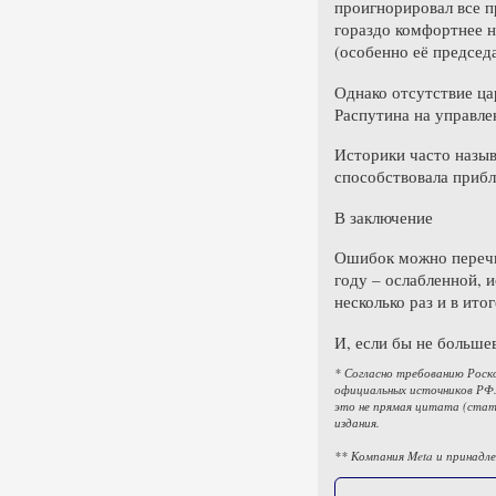
проигнорировал все 
гораздо комфортнее н
(особенно её председ
Однако отсутствие ца
Распутина на управле
Историки часто назыв
способствовала приб
В заключение
Ошибок можно перечис
году – ослабленной, 
несколько раз и в ито
И, если бы не больше
* Согласно требованию Роск
официальных источников РФ.
это не прямая цитата (стат
издания.
** Компания Meta и принадле