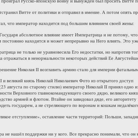
а проиграл Русско-японскую войну и вынужден был просить Витте п
отстранил Витте от политики и отправил в имение. А потом опять п
ал, что император находится под большим влиянием своей жены:
Государя абсолютное влияние имеет Императрица и не потому, что
 постоянно находится и может непрерывно на Него влиять. Это уже
атрица не только не уравновесила Его недостатки, но напротив тог
а отражаться в ненормальности некоторых действий Ее Августейше
решение Николая II возглавить армию стало для империи фатальны
 и великий князь Николай Николаевич Фото из открытого доступ
 (23 августа по старому стилю) император Николай II принял одно 
ности Верховного главнокомандующего своего дядю, великого князя 
одство армией и флотом. Втайне он завидовал дяде, его авторитету
идеть государем, а не стреляющего по воронам и кошкам недалёког
ликое отступление», оставление части территорий: Польши, запад
а не нашёл поддержки ни у кого. Все прекрасно понимали, что он н