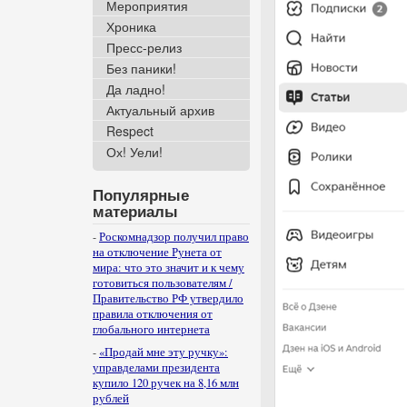
Мероприятия
Хроника
Пресс-релиз
Без паники!
Да ладно!
Актуальный архив
Respect
Ох! Уели!
Популярные
материалы
-
Роскомнадзор получил право
на отключение Рунета от
мира: что это значит и к чему
готовиться пользователям /
Правительство РФ утвердило
правила отключения от
глобального интернета
-
«Продай мне эту ручку»:
управделами президента
купило 120 ручек на 8,16 млн
рублей