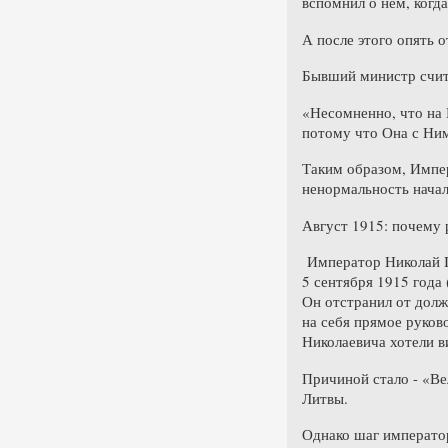
вспомнил о нём, когд
А после этого опять 
Бывший министр счит
«Несомненно, что на 
потому что Она с Ним
Таким образом, Импер
ненормальность начал
Август 1915: почему 
Император Николай II
5 сентября 1915 года
Он отстранил от долж
на себя прямое руков
Николаевича хотели в
Причиной стало - «Ве
Литвы.
Однако шаг император