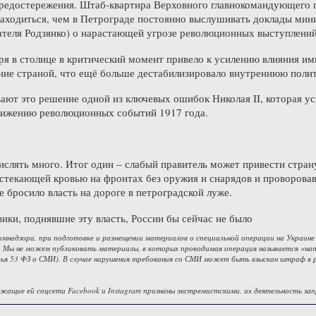
предостережения. Штаб-квартира Верховного главнокомандующего п
аходиться, чем в Петрограде постоянно выслушивать доклады мин
ателя Родзянко) о нарастающей угрозе революционных выступлений
ря в столице в критический момент привело к усилению влияния 
ние страной, что ещё больше дестабилизировало внутреннюю поли
ают это решение одной из ключевых ошибок Николая II, которая ус
лижению революционных событий 1917 года.
лять много. Итог один – слабый правитель может привести страну
истекающей кровью на фронтах без оружия и снарядов и проворова
ге бросило власть на дороге в петроградской луже.
вики, поднявшие эту власть, России бы сейчас не было
омнадзора, при подготовке и размещении материалов о специальной операции на Украине
 Мы не можем публиковать материалы, в которых проводимая операция называется «напа
ья 53 ФЗ о СМИ). В случае нарушения требования со СМИ может быть взыскан штраф в 
жащие ей соцсети Facebook и Instagram признаны экстремистскими, их деятельность зап