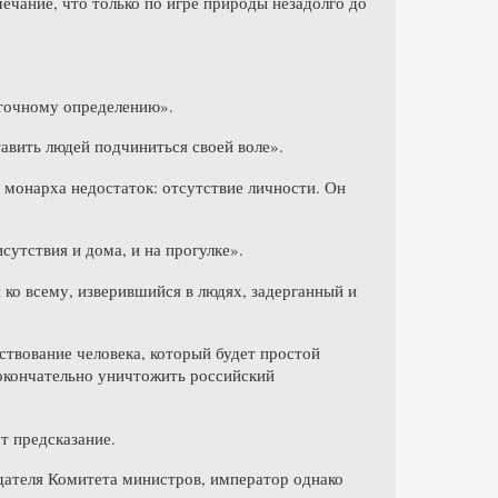
ечание, что только по игре природы незадолго до
 точному определению».
тавить людей подчиниться своей воле».
 монарха недостаток: отсутствие личности. Он
сутствия и дома, и на прогулке».
 ко всему, изверившийся в людях, задерганный и
рствование человека, который будет простой
 окончательно уничтожить российский
от предсказание.
едателя Комитета министров, император однако