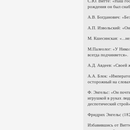
С.Ю. Витте: «Наш гос
рождения он был сна
А.В. Богданович: «Бе
А.П. Извольский: «О
М. Кшесинская: «...не
М.Палеолог: «У Никол
всегда подчиняется».
А.Д. Авдеев: «Своей ж
А.А. Блок: «Императо
осторожный на словах
Ф. Энгельс: «Он почт
игрушкой в руках люд
деспотический строй»
Фридрих Энгельс (1820
Избавившись от Витте