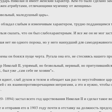
ударь Николай II имеет женский характер. Кем-то было сделано зам
бжен атрибутами, отличающими мужчину от женщины»
звольный, малодушный царь».
н обладал слабым и изменчивым характером, трудно поддающимся
льзя сказать, что он был слабохарактерным. И все же он не мог зас
ая нет ни одного порока, но у него наихудший для самодержавного
ены он боялся пуще черта. Ругала она его, не стесняясь нашего при
р Николай II, упрямый, но безвольный, нервный, но притупившийся
, был уже „сам себе не хозяин"».
и идиот, слаб духом и телом и обещает как раз то неустойчивое ца
ей с их взаимопротиворечащими интригами, а это и нужно, чтобы
.
- 1894) застал всего год царствования Николая II и сделал такое в
 и отправив его в 1903 году почти в отставку на должность предс