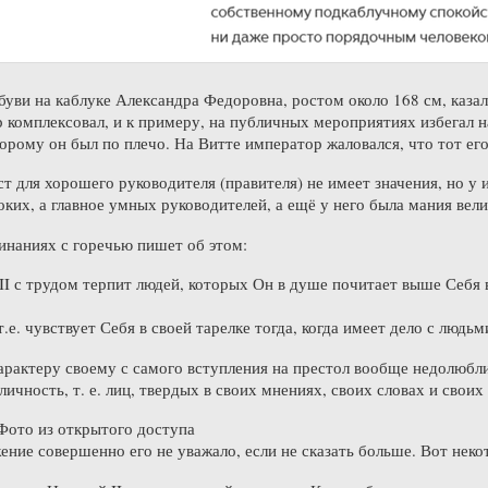
буви на каблуке Александра Федоровна, ростом около 168 см, каза
р комплексовал, и к примеру, на публичных мероприятиях избегал 
торому он был по плечо. На Витте император жаловался, что тот его
ст для хорошего руководителя (правителя) не имеет значения, но у 
ких, а главное умных руководителей, а ещё у него была мания вели
инаниях с горечью пишет об этом:
I с трудом терпит людей, которых Он в душе почитает выше Себя 
т.е. чувствует Себя в своей тарелке тогда, когда имеет дело с люд
арактеру своему с самого вступления на престол вообще недолюбл
чность, т. е. лиц, твердых в своих мнениях, своих словах и своих
Фото из открытого доступа
ние совершенно его не уважало, если не сказать больше. Вот нек