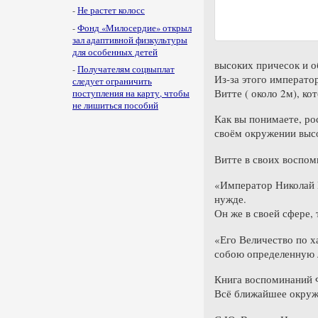
-
Не растет колосс
-
Фонд «Милосердие» открыл
зал адаптивной физкультуры
для особенных детей
высоких причесок и о
-
Получателям соцвыплат
Из-за этого императо
следует ограничить
Витте ( около 2м), ко
поступления на карту, чтобы
не лишиться пособий
Как вы понимаете, ро
своём окружении высо
Витте в своих воспом
«Император Николай I
нужде.
Он же в своей сфере, 
«Его Величество по х
собою определенную ли
Книга воспоминаний 
Всё ближайшее окруже