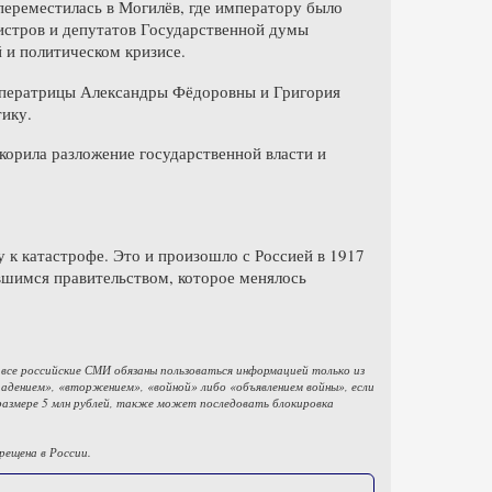
ереместилась в Могилёв, где императору было
истров и депутатов Государственной думы
 и политическом кризисе.
императрицы Александры Фёдоровны и Григория
тику.
корила разложение государственной власти и
 к катастрофе. Это и произошло с Россией в 1917
вшимся правительством, которое менялось
 все российские СМИ обязаны пользоваться информацией только из
дением», «вторжением», «войной» либо «объявлением войны», если
размере 5 млн рублей, также может последовать блокировка
рещена в России.