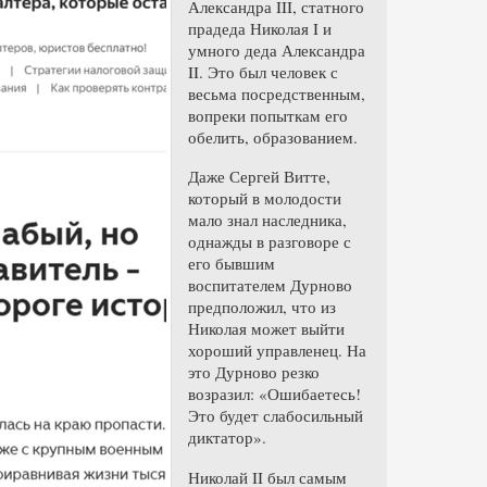
Александра III, статного
прадеда Николая I и
умного деда Александра
II. Это был человек с
весьма посредственным,
вопреки попыткам его
обелить, образованием.
Даже Сергей Витте,
который в молодости
мало знал наследника,
однажды в разговоре с
его бывшим
воспитателем Дурново
предположил, что из
Николая может выйти
хороший управленец. На
это Дурново резко
возразил: «Ошибаетесь!
Это будет слабосильный
диктатор».
Николай II был самым