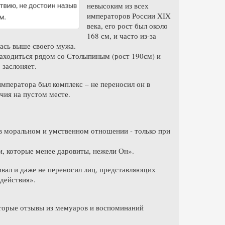
невысоким из всех
императоров России XIX
века, его рост был около
168 см, и часто из-за
лась выше своего мужа.
находиться рядом со Столыпиным (рост 190см) и
 заслоняет.
императора был комплекс – не переносил он в
чия на пустом месте.
в моральном и умственном отношении - только при
ьми, которые менее даровиты, нежели Он».
ивал и даже не переносил лиц, представляющих
 действия».
оторые отзывы из мемуаров и воспоминаний