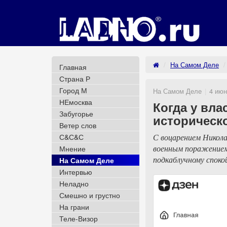
На Самом Деле
Главная
Страна Р
Город М
На Самом Деле
4 июн
НЕмосква
Когда у вла
Забугорье
историческ
Ветер слов
С&С&С
С воцарением Никола
военным поражением,
Мнение
подкаблучному споко
На Самом Деле
Интервью
Неладно
Смешно и грустно
На грани
Теле-Визор