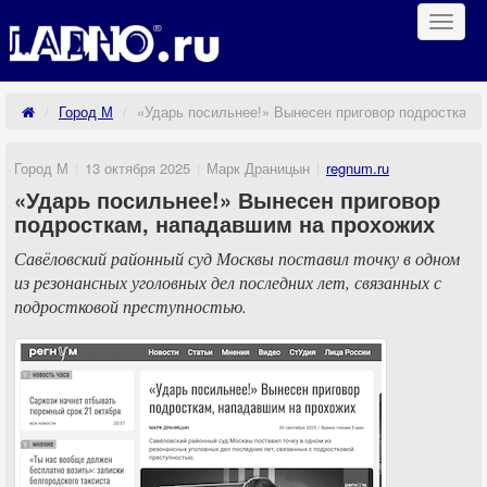
Навиг
Город М
«Ударь посильнее!» Вынесен приговор подросткам,
Город М
13 октября 2025
Марк Драницын
regnum.ru
«Ударь посильнее!» Вынесен приговор
подросткам, нападавшим на прохожих
Савёловский районный суд Москвы поставил точку в одном
из резонансных уголовных дел последних лет, связанных с
подростковой преступностью.