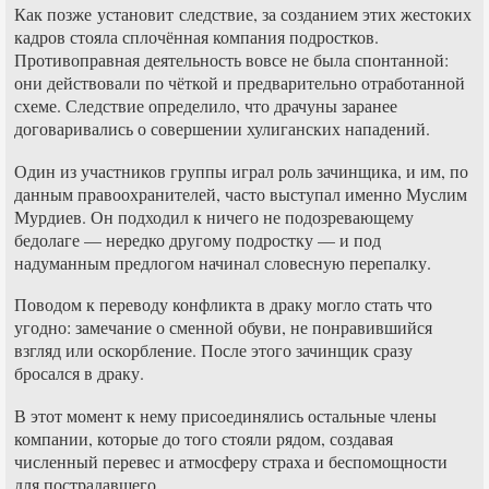
Как позже установит следствие, за созданием этих жестоких
кадров стояла сплочённая компания подростков.
Противоправная деятельность вовсе не была спонтанной:
они действовали по чёткой и предварительно отработанной
схеме. Следствие определило, что драчуны заранее
договаривались о совершении хулиганских нападений.
Один из участников группы играл роль зачинщика, и им, по
данным правоохранителей, часто выступал именно Муслим
Мурдиев. Он подходил к ничего не подозревающему
бедолаге — нередко другому подростку — и под
надуманным предлогом начинал словесную перепалку.
Поводом к переводу конфликта в драку могло стать что
угодно: замечание о сменной обуви, не понравившийся
взгляд или оскорбление. После этого зачинщик сразу
бросался в драку.
В этот момент к нему присоединялись остальные члены
компании, которые до того стояли рядом, создавая
численный перевес и атмосферу страха и беспомощности
для пострадавшего.