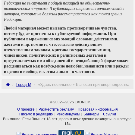
Редакция не выступает с общей позицией по общественно-
политическим вопросам. В публикациях отражены личные взгляды
авторов, которые не должны рассматриваться как точка зрения
Редакции.
Любой материал может вызвать противоречивые чувства,
потому будьте критичны к публикуемой информации. При
публичном выражении своих эмоций словами, действиями,
жестами и пр. помните, что, согласно действующим
отечественным законам, критика государственных лиц,
чиновников, политических и религиозных деятелей и
представляемых ими объединений в неподобающей форме может
расцениваться как возбуждение нелюбви, ненависти или вражды
в целом и вообще, и к этим лицам - в частности.
Город М
«Ударь посильнее!» Вынесен приговор подросткам,
© 2002—2026 LADNO.ru
О проекте
Разместить рекламу
Правовая информация
Письмо в редакцию
Рекомендуем
Баннеры
Ссылки
Внимание! Если Вам нет 18 лет, просим немедленно покинуть наш ресурс.
18+