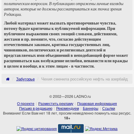
политическим вопросам. В публикациях отражены личные взгляды
авторов, которые не должны рассматриваться как точка зрения
Редакции.
Любой материал может вызвать противоречивые чувства,
потому будьте критичны к публикуемой информации. При
публичном выражении своих эмоций словами, действиями,
жестами и пр. помните, что, согласно действующим
отечественным законам, критика государственных лиц,
чиновников, политических и религиозных деятелей и
представляемых ими объединений в неподобающей форме может
расцениваться как возбуждение нелюбви, ненависти или вражды
в целом и вообще, и к этим лицам - в частности.
Забугорье
Чехия сменила российскую нефть на азербайджа
© 2002—2026 LADNO.ru
О проекте
Разместить рекламу
Правовая информация
Письмо в редакцию
Рекомендуем
Баннеры
Ссылки
Внимание! Если Вам нет 18 лет, просим немедленно покинуть наш ресурс.
18+