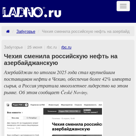
Навиг
Забугорье
Чехия сменила российскую нефть на азербайджа
Забугорье
25 июня
rbc.ru
rbc.ru
Чехия сменила российскую нефть на
азербайджанскую
Азербайджан по итогам 2025 года стал крупнейшим
поставщиком нефти в Чехию, обеспечив более 42% импорта
сырья, а Россия утратила многолетнее лидерство на этом
рынке. Об этом сообщает České Noviny.