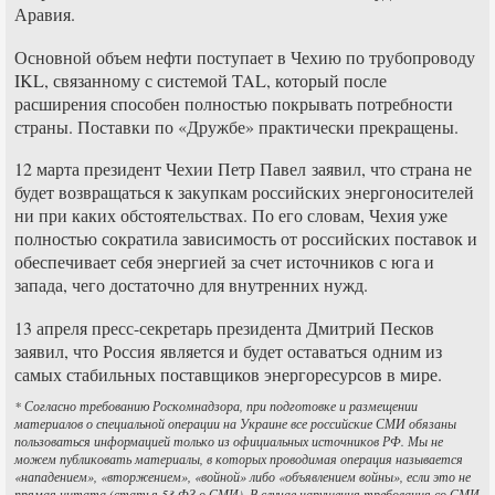
Аравия.
Основной объем нефти поступает в Чехию по трубопроводу
IKL, связанному с системой TAL, который после
расширения способен полностью покрывать потребности
страны. Поставки по «Дружбе» практически прекращены.
12 марта президент Чехии Петр Павел заявил, что страна не
будет возвращаться к закупкам российских энергоносителей
ни при каких обстоятельствах. По его словам, Чехия уже
полностью сократила зависимость от российских поставок и
обеспечивает себя энергией за счет источников с юга и
запада, чего достаточно для внутренних нужд.
13 апреля пресс-секретарь президента Дмитрий Песков
заявил, что Россия является и будет оставаться одним из
самых стабильных поставщиков энергоресурсов в мире.
* Согласно требованию Роскомнадзора, при подготовке и размещении
материалов о специальной операции на Украине все российские СМИ обязаны
пользоваться информацией только из официальных источников РФ. Мы не
можем публиковать материалы, в которых проводимая операция называется
«нападением», «вторжением», «войной» либо «объявлением войны», если это не
прямая цитата (статья 53 ФЗ о СМИ). В случае нарушения требования со СМИ