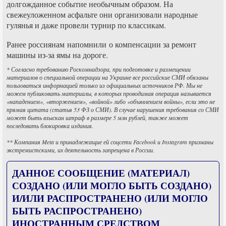
долгожданное событие необычным образом. На
свежеуложенном асфальте они организовали народные
гулянья и даже провели турнир по классикам.
Ранее россиянам напомнили о компенсации за ремонт
машины из-за ямы на дороге.
* Согласно требованию Роскомнадзора, при подготовке и размещении
материалов о специальной операции на Украине все российские СМИ обязаны
пользоваться информацией только из официальных источников РФ. Мы не
можем публиковать материалы, в которых проводимая операция называется
«нападением», «вторжением», «войной» либо «объявлением войны», если это не
прямая цитата (статья 53 ФЗ о СМИ). В случае нарушения требования со СМИ
может быть взыскан штраф в размере 5 млн рублей, также может
последовать блокировка издания.
** Компания Meta и принадлежащие ей соцсети Facebook и Instagram признаны
экстремистскими, их деятельность запрещена в России.
ДАННОЕ СООБЩЕНИЕ (МАТЕРИАЛ)
СОЗДАНО (ИЛИ МОГЛО БЫТЬ СОЗДАНО)
И/ИЛИ РАСПРОСТРАНЕНО (ИЛИ МОГЛО
БЫТЬ РАСПРОСТРАНЕНО)
ИНОСТРАННЫМ СРЕДСТВОМ