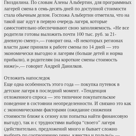
Гвоздилина. По словам Алены Альбертин, для программных
лагерей смена в семь-десять дней по доступной стоимости
стала обычным делом. Госпожа Альбертин отметила, что на
такой шаг идут в первую очередь лагеря, которые
самостоятельно обеспечивают свою заполняемость. «Не все
родители готовы выложить почти 100 тыс. руб. за 21-
дневную смену»,— говорит она. «В некоторых регионах
власти даже приняли к работе смены по 14 дней — это
экономически выгодно и лагерям (больше детей и норма
прибыли), и родителям (на короткие смены стоимость
ниже)»,— говорит Андрей Данилков.
Отложить напоследок
Еще одна особенность этого года — покупка путевок в
детские лагеря в последний момент. «Тенденция
отложенного спроса — это типичное покупательское
поведение в состоянии неопределенности. И связано это как
с экономическими факторами (ожидание снижения
стоимости ближе к сезону или попытка найти финансовую
выгоду), так и с трудностями выбора “своего” лагеря
(действительно, предложений много и бывает сложно
выбрать по соотношению цены, качества и пользы)»,—