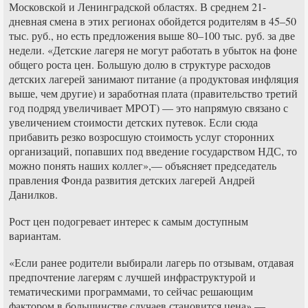
Московской и Ленинградской областях. В среднем 21-
дневная смена в этих регионах обойдется родителям в 45–50
тыс. руб., но есть предложения выше 80–100 тыс. руб. за две
недели. «Детские лагеря не могут работать в убыток на фоне
общего роста цен. Большую долю в структуре расходов
детских лагерей занимают питание (а продуктовая инфляция
выше, чем другие) и заработная плата (правительство третий
год подряд увеличивает МРОТ) — это напрямую связано с
увеличением стоимости детских путевок. Если сюда
прибавить резко возросшую стоимость услуг сторонних
организаций, попавших под введение государством НДС, то
можно понять наших коллег»,— объясняет председатель
правления Фонда развития детских лагерей Андрей
Данилков.
Рост цен подогревает интерес к самым доступным
вариантам.
«Если ранее родители выбирали лагерь по отзывам, отдавая
предпочтение лагерям с лучшей инфраструктурой и
тематическими программами, то сейчас решающим
фактором в большинстве случаев становится цена»,—