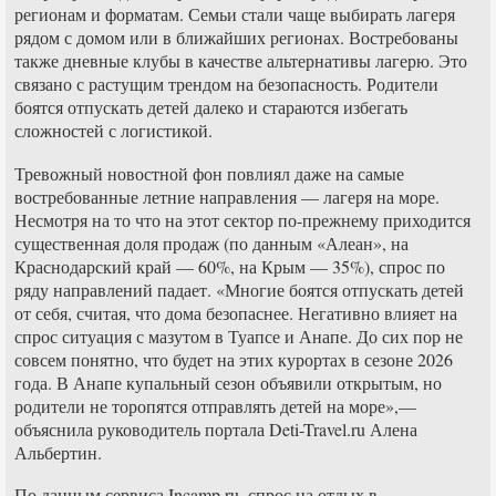
регионам и форматам. Семьи стали чаще выбирать лагеря
рядом с домом или в ближайших регионах. Востребованы
также дневные клубы в качестве альтернативы лагерю. Это
связано с растущим трендом на безопасность. Родители
боятся отпускать детей далеко и стараются избегать
сложностей с логистикой.
Тревожный новостной фон повлиял даже на самые
востребованные летние направления — лагеря на море.
Несмотря на то что на этот сектор по-прежнему приходится
существенная доля продаж (по данным «Алеан», на
Краснодарский край — 60%, на Крым — 35%), спрос по
ряду направлений падает. «Многие боятся отпускать детей
от себя, считая, что дома безопаснее. Негативно влияет на
спрос ситуация с мазутом в Туапсе и Анапе. До сих пор не
совсем понятно, что будет на этих курортах в сезоне 2026
года. В Анапе купальный сезон объявили открытым, но
родители не торопятся отправлять детей на море»,—
объяснила руководитель портала Deti-Travel.ru Алена
Альбертин.
По данным сервиса Incamp.ru, спрос на отдых в