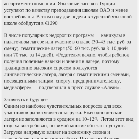
ассортимента компании. Языковые лагеря в Турции
уступают по качеству преподавания школам ОАЭ и менее
востребованы. В этом году две недели в турецкой языковой
школе обойдутся в €1290.
В числе популярных недорогих программ — каникулы в
палаточном лагере или участие в сплаве (30–45 тыс. руб. за
смену), тематические лагеря (50–60 тыс. руб. за 8–10 дней
или 70 тыс. за 14 дней). «Родителям важно, чтобы ребенок
получил полезные навыки и знания в лагере, поэтому
традиционно высоким спросом пользуются
лингвистические лагеря, лагеря с тематическими сменами,
посвященными танцам, спорту, предпринимательству,
медиасфере»,— подтвердили в пресс-службе «Алеан».
Заглянуть в будущее
Одним из наиболее чувствительных вопросов для всех
участников рынка является загрузка. Ежегодно детские
лагеря не заполняются в среднем на 10–12%. Летом этот вид
отдыха востребован, но зимой многие объекты пустуют.
Загрузка напрямую влияет на экономику сезона и
дальнейшее планирование работы. По словам Андрея