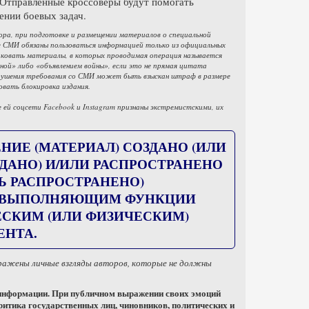
 Отправленные кроссоверы будут помогать
нии боевых задач.
ора, при подготовке и размещении материалов о специальной
ие СМИ обязаны пользоваться информацией только из официальных
ковать материалы, в которых проводимая операция называется
ной» либо «объявлением войны», если это не прямая цитата
арушения требования со СМИ может быть взыскан штраф в размере
овать блокировка издания.
ей соцсети Facebook и Instagram признаны экстремистскими, их
ИЕ (МАТЕРИАЛ) СОЗДАНО (ИЛИ
ДАНО) И/ИЛИ РАСПРОСТРАНЕНО
Ь РАСПРОСТРАНЕНО)
, ВЫПОЛНЯЮЩИМ ФУНКЦИИ
ЕСКИМ (ИЛИ ФИЗИЧЕСКИМ)
НТА.
тражены личные взгляды авторов, которые не должны
 информации. При публичном выражении своих эмоций
ритика государственных лиц, чиновников, политических и