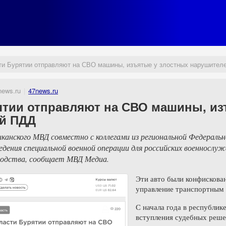
ти Бурятии отправляют на СВО машины, изъятые у злостных нарушител
news.ru
47news.ru
ятии отправляют на СВО машины, из
й ПДД
канского МВД совместно с коллегами из региональной Федераль
ведения специальной военной операции для российских военносл
водства, сообщает МВД Медиа.
Эти авто были конфискова
управление транспортным 
С начала года в республик
вступления судебных реше