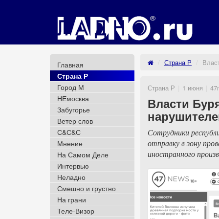
Страна Р
Влас
Главная
Страна Р
Город М
Страна Р
1 июня
47
НЕмосква
Власти Бур
Забугорье
нарушителе
Ветер слов
С&С&С
Сотрудники республи
отправку в зону про
Мнение
иностранного произ
На Самом Деле
Интервью
Неладно
Смешно и грустно
На грани
Теле-Визор