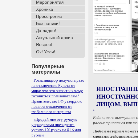
Мероприятия
Хроника
Пресс-релиз
Без паники!
Да ладно!
Актуальный архив
Respect
Ох! Уели!
Популярные
материалы
-
Роскомнадзор получил право
на отключение Рунета от
ИНОСТРАНН
мира: что это значит и к чему
ИНОСТРАННО
готовиться пользователям /
Правительство РФ утвердило
ЛИЦОМ, ВЫ
правила отключения от
глобального интернета
Редакция не выступает 
-
«Продай мне эту ручку»:
рассматриваться как точ
управделами президента
купило 120 ручек на 8,16 млн
Любой материал может в
рублей
словами, действиями, же