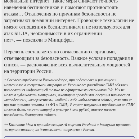
мобильный интернет. Такие меры снижают точность
наведения беспилотников и помогают противостоять
атакам… Отключения по причинам безопасности не
затрагивают домашний интернет. Проводные технологии не
имеют отношения к беспилотникам и не используются для
атак БПЛА, необходимости в их ограничении
нет», — поясняли в Минцифры.
Перечень составляется по согласованию с органами,
отвечающими за безопасность. Важное условие попадания в
список — расположение всех вычислительных мощностей
на территории России.
* Согласно требованию Роскомнадзора, при подготовке и размещении
материалов о специальной операции на Украине все российские СМИ обязаны
пользоваться информацией только из официальных источников РФ. Мы не
можем публиковать материалы, в которых проводимая операция называется
«нападением», «вторжением», «войной» либо «объявлением войны», если это не
прямая цитата (статья 53 ФЗ о СМИ). В случае нарушения требования со СМИ
может быть взыскан штраф в размере 5 млн рублей, также может
последовать блокировка издания.
** Компания Meta и принадлежащие ей соцсети Facebook и Instagram признаны
экстремистскими, их деятельность запрещена в России.