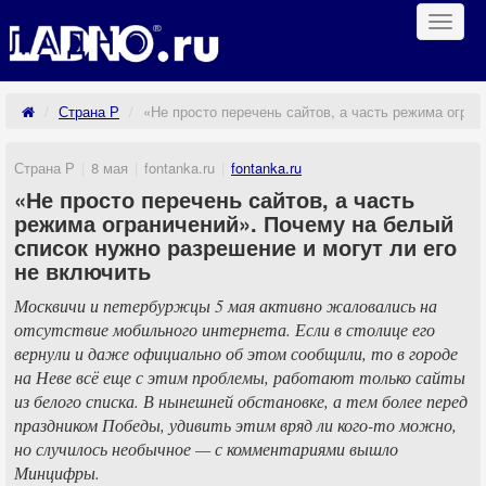
Навиг
Страна Р
«Не просто перечень сайтов, а часть режима огран
Страна Р
8 мая
fontanka.ru
fontanka.ru
«Не просто перечень сайтов, а часть
режима ограничений». Почему на белый
список нужно разрешение и могут ли его
не включить
Москвичи и петербуржцы 5 мая активно жаловались на
отсутствие мобильного интернета. Если в столице его
вернули и даже официально об этом сообщили, то в городе
на Неве всё еще с этим проблемы, работают только сайты
из белого списка. В нынешней обстановке, а тем более перед
праздником Победы, удивить этим вряд ли кого-то можно,
но случилось необычное — с комментариями вышло
Минцифры.