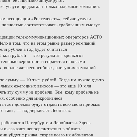
ке услуги предлагали только надежные компании.
ым ассоциации «Ростелесеть», сейчас услуги
х полностью соответствовать требованиям смогут
социации телекоммуникационных операторов АСТО
Дело в том, что на этом рынке размер компаний
лн рублей в год будет считаться
0 млн рублей — это результат «крепкого»
степенью вероятности справятся с новыми
х, вполне жизнеспособных, растущих компаний
ую сумму — 10 тыс. рублей. Тогда им нужно где-то
тельных ежегодных взносов — это еще 10 млн
ять эту сумму из прибыли. Тем, кому прибыль не
ия, особенно для микробизнеса.
пяти лет должны будут отдавать всю свою прибыль
то так», — подчеркивает Леонтьев.
 работают в Петербурге и Ленобласти. Здесь
ги оказывают непосредственно в области.
они уйдут с рынка, скорее всего их абонентов