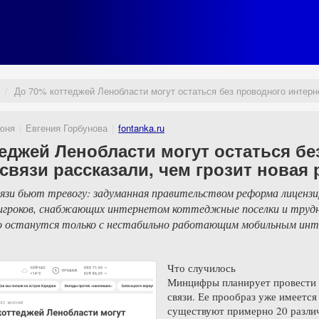
До 70% коттеджей Ленобласти могут остаться без проводного интерн
юня
Евгения Горбунова
fontanka.ru
еджей Ленобласти могут остаться бе
связи рассказали, чем грозит новая
зи бьют тревогу: задуманная правительством реформа лицензир
игроков, снабжающих интернетом коттеджные поселки и труд
бо останутся только с нестабильно работающим мобильным инте
Что случилось
Минцифры планирует провести
связи. Ее прообраз уже имеетс
существуют примерно 20 различ