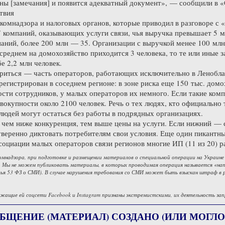
ны [замечания] и появится адекватный документ», — сообщили в «
твия
комнадзора и налоговых органов, которые приводил в разговоре с 
 компаний, оказывающих услуги связи, чья выручка превышает 5 мл
аний, более 200 млн — 35. Организации с выручкой менее 100 млн
 среднем на домохозяйство приходится 3 человека, то те или иные
е 2,2 млн человек.
риться — часть операторов, работающих исключительно в Ленобла
арегистрирован в соседнем регионе: в зоне риска еще 150 тыс. домох
ости сотрудников, у малых операторов их немного. Если такие комп
вокупности около 2100 человек. Речь о тех людях, кто официально 
людей могут остаться без работы в подрядных организациях.
 чем ниже конкуренция, тем выше цены на услуги. Если нижний — 
уверенно диктовать потребителям свои условия. Еще один пикантн
оциации малых операторов связи регионов многие ИП (11 из 20) р
омнадзора, при подготовке и размещении материалов о специальной операции на Украине
 Мы не можем публиковать материалы, в которых проводимая операция называется «напа
ья 53 ФЗ о СМИ). В случае нарушения требования со СМИ может быть взыскан штраф в 
жащие ей соцсети Facebook и Instagram признаны экстремистскими, их деятельность зап
БЩЕНИЕ (МАТЕРИАЛ) СОЗДАНО (ИЛИ МОГЛО