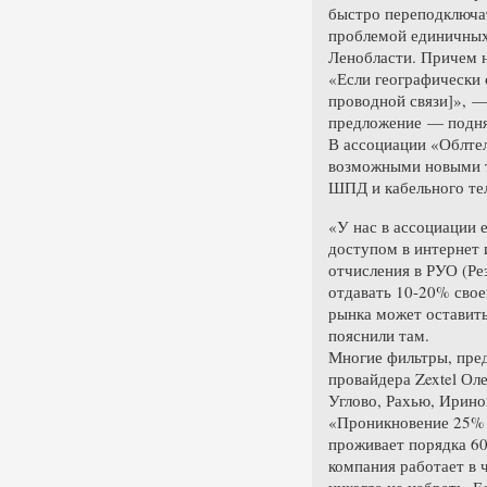
быстро переподключат
проблемой единичных 
Ленобласти. Причем н
«Если географически 
проводной связи]», —
предложение — поднят
В ассоциации «Облте
возможными новыми тр
ШПД и кабельного те
«У нас в ассоциации 
доступом в интернет 
отчисления в РУО (Ре
отдавать 10-20% свое
рынка может оставить
пояснили там.
Многие фильтры, пре
провайдера Zextel Ол
Углово, Рахью, Ирино
«Проникновение 25% 
проживает порядка 60
компания работает в 