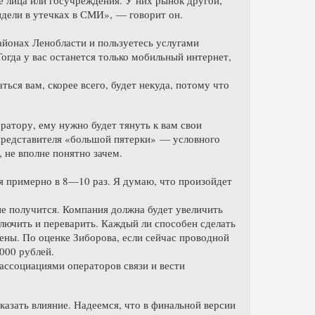
е лица или госучреждения. У них рынок другой,
идели в утечках в СМИ», — говорит он.
айонах Ленобласти и пользуетесь услугами
огда у вас останется только мобильный интернет,
ься вам, скорее всего, будет некуда, потому что
ратору, ему нужно будет тянуть к вам свои
 представителя «большой пятерки» — условного
 не вполне понятно зачем.
я примерно в 8—10 раз. Я думаю, что произойдет
 не получится. Компания должна будет увеличить
ключить и переварить. Каждый ли способен сделать
цены. По оценке Зиборова, если сейчас проводной
000 рублей.
ассоциациями операторов связи и вести
азать влияние. Надеемся, что в финальной версии