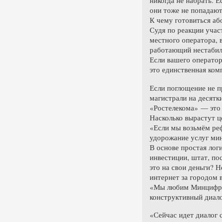
никогда не набрать. 
они тоже не попадают
К чему готовиться аб
Судя по реакции учас
местного оператора, 
работающий нестабиль
Если вашего оператор
это единственная ком
Если поглощение не п
магистрали на десятк
«Ростелекома» — это 
Насколько вырастут 
«Если мы возьмём реф
удорожание услуг мин
В основе простая лог
инвестиции, штат, по
это на свои деньги? 
интернет за городом 
«Мы любим Минцифры, 
конструктивный диало
«Сейчас идет диалог 