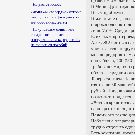
-
Не растет колосс
В Минцифры изданию с
В чем проблема
-
Фонд «Милосердие» открыл
зал адаптивной физкультуры
В масштабе страны эт
для особенных детей
широкополосного дост
-
Получателям соцвыплат
лишь 7,6%. Среди пр
следует ограничить
Ключевым критерием,
поступления на карту, чтобы
Алексей Леонтьев наз
не лишиться пособий
учитывается по-друго
микропредприятием, а
провайдера, 200-250 
требованиями, но на
оборот в среднем око
Теперь считаем. Чаще
взять еще 30 млн руб
рублей. Предположим,
позволяет, придется 
«Взять в кредит озна
на покрытие проценто
Почему это важно для
Небольшие операторы,
трудно отделить одни
Есть компании, котор