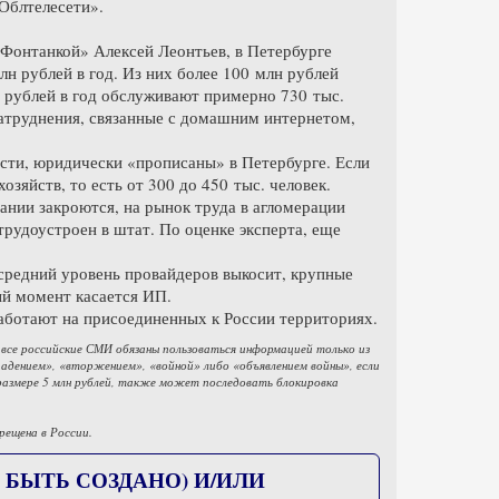
Облтелесети».
«Фонтанкой» Алексей Леонтьев, в Петербурге
н рублей в год. Из них более 100 млн рублей
 рублей в год обслуживают примерно 730 тыс.
 затруднения, связанные с домашним интернетом,
сти, юридически «прописаны» в Петербурге. Если
озяйств, то есть от 300 до 450 тыс. человек.
ании закроются, на рынок труда в агломерации
трудоустроен в штат. По оценке эксперта, еще
средний уровень провайдеров выкосит, крупные
ый момент касается ИП.
аботают на присоединенных к России территориях.
 все российские СМИ обязаны пользоваться информацией только из
дением», «вторжением», «войной» либо «объявлением войны», если
размере 5 млн рублей, также может последовать блокировка
рещена в России.
 БЫТЬ СОЗДАНО) И/ИЛИ