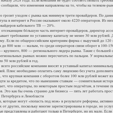
ообщили, что изменения направлены на то, чтобы на телеком-рын
о грозит уходом с рынка как минимум трети провайдеров. По данн
упа в интернет в России оказывают около 4220 операторов. Из ни
овайдеров кабельного ТВ — 20%.
 отсекающим бóльшую часть интернет-провайдеров, директор ас
ывает требование по уставному капиталу не менее 30 млн рублей. 
му. Если по общероссийским критериям фирма с выручкой до 120 м
 до 800 млн — малым, то среди операторов связи оборот в 100-15
— крупного, 800 — регионального лидера рынка. Такие с большей 
 региональных рынках можно пересчитать по пальцам. У нормальны
ло 50 млн рублей в год.
 всего российские компании вносят в уставный капитал минимальн
лей. Плюс необходимо оплатить саму лицензию без учета дополни
 что крупная компания с оборотом более 100 млн рублей может вз
идти за кредитом, что по нынешним ставкам — сомнительная истор
чает, что операторы, по некоторым простым подсчётам, в течение 
в. Это как бы очень странно для бизнеса — пять лет работать прос
 Петербурга и Ленобласти
 которые могут «попасть под нож» в результате реформы, активно
х от других, поскольку многие зарегистрированы в городе, но услу
ые представлены и работают только в Петербурге, но их мало. Если 