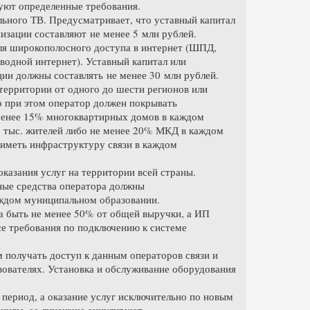
уют определенные требования.
льного ТВ. Предусматривает, что уставный капитал
изации составляют не менее 5 млн рублей.
ля широкополосного доступа в интернет (ШПД,
одной интернет). Уставный капитал или
ции должны составлять не менее 30 млн рублей.
 территории от одного до шести регионов или
 при этом оператор должен покрывать
 менее 15% многоквартирных домов в каждом
0 тыс. жителей либо не менее 20% МКД в каждом
иметь инфраструктуру связи в каждом
казания услуг на территории всей страны.
ные средства оператора должны
каждом муниципальном образовании.
а быть не менее 50% от общей выручки, а ИП
се требования по подключению к системе
 получать доступ к данным операторов связи и
зователях. Установка и обслуживание оборудования
 период, а оказание услуг исключительно по новым
аниям, ее лицензию аннулируют.