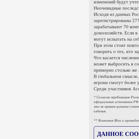
изменений будут учте
Неочевидные последс
Исходя из данных Рос
зарегистрированы 277
зарабатывают 70 комп
домохозяйств. Если в
могут испытать на себ
При этом стоит повто
говорить о тех, кто з
Что касается численн
может выбросить в со
примерно столько же 
В глобальном смысле,
игроки смогут более 
Среди участников Асс
* Согласно требованию Роск
официальных источников РФ.
это не прямая цитата (стат
издания.
** Компания Meta и принадле
ДАННОЕ СОО