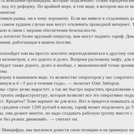
Есть компании-провайдеры, которые подключают только юридически
 под эту реформу. По крайней мере, в том виде, в котором мы ее в
онентам
тников рынка, ни к чему хорошему. Если вы живете в отдаленных р
в самом худшем случае вам могут отключить проводной интернет. Т
но в связи с мерами обеспечения безопасности.
а поглотит более крупный оператор, вам могут поднять тариф. Деват
пания, работающая в вашем поселке.
роизойдет или вы просто захотите переподключиться к другому опе
и километров, а это дорого и долго. Вопреки расхожему мифу, для
будет также дорого, долго и вообще, с экономической точки зрения,
цены
орму в нынешнем виде, то количество операторов у нас сократитс
имум в 4—5 раз в течение года», — полагает Олег Зиборов.
ика: спрос резко вырастет, а так же быстро нарастить предложение
строить инфраструктуру, которая позволит все это оперативно под
Нет. Кредиты? Тоже вариант не для всех. Вот и придется повышать 
в среднем стоит 1200 рублей в месяц, тариф может подскочить до 5
они делают многое, но надо создавать рабочую группу вместе с 
г без резких движений», — считает он.
с Минцифры, мы пытаемся донести свою позицию и на примерах пок