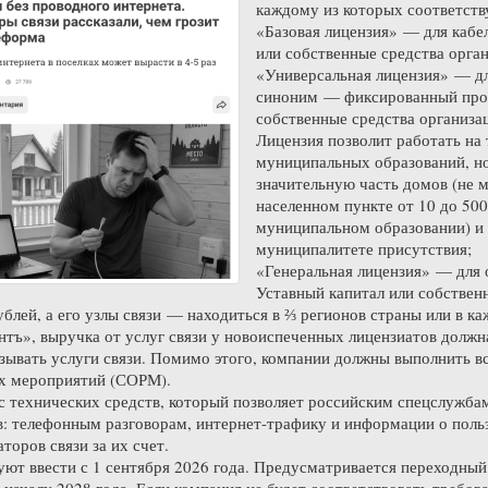
каждому из которых соответств
«Базовая лицензия» — для кабе
или собственные средства орган
«Универсальная лицензия» — д
синоним — фиксированный пров
собственные средства организа
Лицензия позволит работать на
муниципальных образований, но
значительную часть домов (не
населенном пункте от 10 до 50
муниципальном образовании) и 
муниципалитете присутствия;
«Генеральная лицензия» — для о
Уставный капитал или собствен
ублей, а его узлы связи — находиться в ⅔ регионов страны или в 
тъ», выручка от услуг связи у новоиспеченных лицензиатов должн
зывать услуги связи. Помимо этого, компании должны выполнить в
х мероприятий (СОРМ).
технических средств, который позволяет российским спецслужбам
: телефонным разговорам, интернет-трафику и информации о поль
торов связи за их счет.
ют ввести с 1 сентября 2026 года. Предусматривается переходный
 началу 2028 года. Если компания не будет соответствовать требов