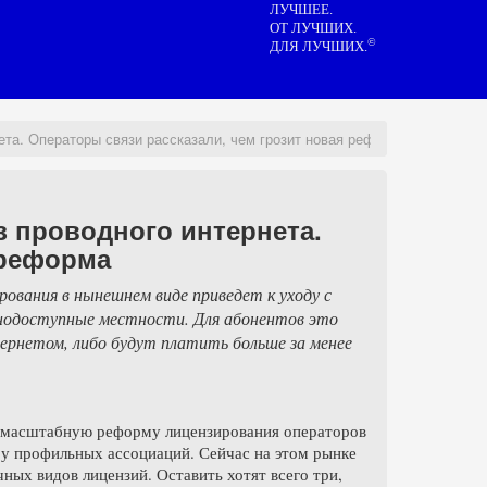
ЛУЧШЕЕ.
ОТ ЛУЧШИХ.
©
ДЛЯ ЛУЧШИХ.
ета. Операторы связи рассказали, чем грозит новая реформа
з проводного интернета.
 реформа
ования в нынешнем виде приведет к уходу с
нодоступные местности. Для абонентов это
рнетом, либо будут платить больше за менее
 масштабную реформу лицензирования операторов
я у профильных ассоциаций. Сейчас на этом рынке
ных видов лицензий. Оставить хотят всего три,