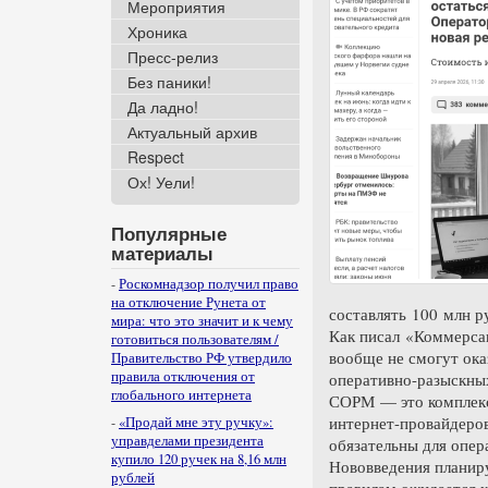
Мероприятия
Хроника
Пресс-релиз
Без паники!
Да ладно!
Актуальный архив
Respect
Ох! Уели!
Популярные
материалы
-
Роскомнадзор получил право
на отключение Рунета от
составлять 100 млн р
мира: что это значит и к чему
Как писал «Коммерсан
готовиться пользователям /
вообще не смогут ока
Правительство РФ утвердило
правила отключения от
оперативно-разыскны
глобального интернета
СОРМ — это комплекс 
интернет-провайдеров
-
«Продай мне эту ручку»:
управделами президента
обязательны для опера
купило 120 ручек на 8,16 млн
Нововведения планиру
рублей
правилам ожидается к