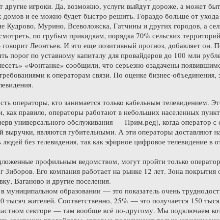
 другие игроки. Да, возможно, услуги выйдут дороже, а может быт
домов и ее можно будет быстро решить. Гораздо больше от ухода
е Кудрово, Мурино, Всеволожска, Гатчины и других городов, а сел
смотреть, по грубым прикидкам, порядка 70% сельских территорий
 говорит Леонтьев. И это еще позитивный прогноз, добавляет он. П
ь порог по уставному капиталу для провайдеров до 100 млн рубле
лесеть» «Фонтанке» сообщили, что серьезно озадачены появившим
ебованиями к операторам связи. По оценке бизнес-объединения, э
левидения.
есть операторы, кто занимается только кабельным телевидением. Эт
и, как правило, операторы работают в небольших населенных пункт
зерв универсального обслуживания — Прим.ред), когда оператор с 
й выручки, являются губительными. А эти операторы доставляют на
 людей без телевидения, так как эфирное цифровое телевидение в 
дложенные профильным ведомством, могут пройти только оператор
ег Зиборов. Его компания работает на рынке 12 лет. Зона покрытия
вку, Ваганово и другие поселения.
в муниципальном образовании — это показатель очень труднодост
0 тысяч жителей. Соответственно, 25% — это получается 150 тысяч
частном секторе — там вообще всё по-другому. Мы подключаем кот