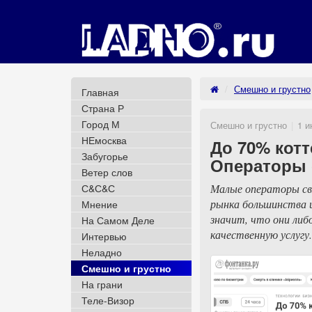
Смешно и грустно
Главная
Страна Р
Город М
Смешно и грустно
1 и
НЕмосква
До 70% котт
Забугорье
Операторы 
Ветер слов
С&С&С
Малые операторы свя
рынка большинства 
Мнение
значит, что они ли
На Самом Деле
качественную услугу.
Интервью
Неладно
Смешно и грустно
На грани
Теле-Визор