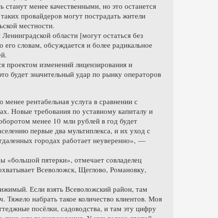
ь станут менее качественными, но это останется
 таких провайдеров могут пострадать жители
ьской местности.
 Ленинградской области [могут остаться без
о его словам, обсуждается и более радикальное
й.
ся проектом изменений лицензирования и
то будет значительный удар по рынку операторов
о менее рентабельная услуга в сравнении с
ах. Новые требования по уставному капиталу и
оборотом менее 10 млн рублей в год будет
селению первые два мультиплекса, и их уход с
отдаленных городах работает неуверенно», —
ы «большой пятерки», отмечает совладелец
 охватывает Всеволожск, Щеглово, Романовку,
ижимый. Если взять Всеволожский район, там
. Тяжело набрать такое количество клиентов. Моя
теджные посёлки, садоводства, и там эту цифру