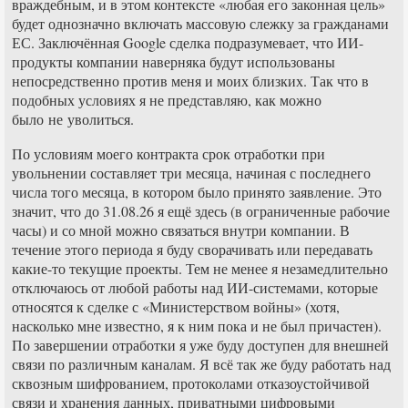
враждебным, и в этом контексте «любая его законная цель»
будет однозначно включать массовую слежку за гражданами
ЕС. Заключённая Google сделка подразумевает, что ИИ-
продукты компании наверняка будут использованы
непосредственно против меня и моих близких. Так что в
подобных условиях я не представляю, как можно
было не уволиться.
По условиям моего контракта срок отработки при
увольнении составляет три месяца, начиная с последнего
числа того месяца, в котором было принято заявление. Это
значит, что до 31.08.26 я ещё здесь (в ограниченные рабочие
часы) и со мной можно связаться внутри компании. В
течение этого периода я буду сворачивать или передавать
какие-то текущие проекты. Тем не менее я незамедлительно
отключаюсь от любой работы над ИИ-системами, которые
относятся к сделке с «Министерством войны» (хотя,
насколько мне известно, я к ним пока и не был причастен).
По завершении отработки я уже буду доступен для внешней
связи по различным каналам. Я всё так же буду работать над
сквозным шифрованием, протоколами отказоустойчивой
связи и хранения данных, приватными цифровыми