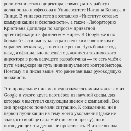
роли технического директора, совмещая эту работу с
должностью профессора в Университете Иоганна Кеплера в
Линце. В университете я возглавляю «Институт сетевых
коммуникаций и безопасности», а также «Лабораторию
Кристиана Допплера по вопросам приватной
аутентификации в физическом мире». В Google же я по
большей части выступал стратегическим советником и
управленческих задач почти не решал. Чуть больше года
назад я официально перешёл с должности технического
директора в роль ведущего разработчика — то есть ушёл с
пути менеджера на путь индивидуального контрибьютора.
Поэтому я и писал выше, что ранее занимал руководящую
должность.
Это прощальное письмо предназначалось моим коллегам из
Google и узкого круга партнёров из научной среды, для
которых я выступал связующим звеном с компанией. Все
они прекрасно понимали ситуацию. К сожалению, ни в
первой публикации на тему моего увольнения (даже не
знаю, кто вообще слил моё письмо в прессу), ни в
последующих эта деталь не прояснялась. В итоге вышла