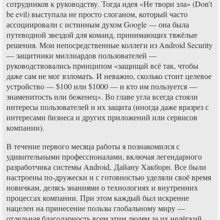
сотрудников к руководству. Тогда идея «Не твори зла» (Don't
be evil) выступала не просто слоганом, который часто
ассоциировали с истинным духом Google — она была
путеводной звездой для команд, принимающих тяжёлые
решения. Мои непосредственные коллеги из Android Security
— защитники миллиардов пользователей —
руководствовались принципом «защищай всё так, чтобы
даже сам не мог взломать. И неважно, сколько стоит целевое
устройство — $100 или $1000 — и кто им пользуется —
знаменитость или беженец». Во главе угла всегда стояли
интересы пользователей и их защита (иногда даже вразрез с
интересами бизнеса и других приложений или сервисов
компании).
В течение первого месяца работы я познакомился с
удивительными профессионалами, включая легендарного
разработчика системы Android, Дайану Хакборн. Все были
настроены по-дружески и с готовностью уделяли своё время
новичкам, делясь знаниями о технологиях и внутренних
процессах компании. При этом каждый был искренне
нацелен на принесение пользы глобальному миру —
отдельная благодарность всем этим людям за их нелёгкий