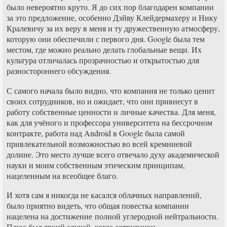
было невероятно круто. Я до сих пор благодарен компании
за это предложение, особенно Дэйву Клейдермахеру и Нику
Кралевичу за их веру в меня и ту дружественную атмосферу,
которую они обеспечили с первого дня. Google была тем
местом, где можно реально делать глобальные вещи. Их
культура отличалась прозрачностью и открытостью для
разностороннего обсуждения.
С самого начала было видно, что компания не только ценит
своих сотрудников, но и ожидает, что они привнесут в
работу собственные ценности и личные качества. Для меня,
как для учёного и профессора университета на бессрочном
контракте, работа над Android в Google была самой
привлекательной возможностью во всей кремниевой
долине. Это место лучше всего отвечало духу академической
науки и моим собственным этическим принципам,
нацеленным на всеобщее благо.
И хотя сам я никогда не касался облачных направлений,
было приятно видеть, что общая повестка компании
нацелена на достижение полной углеродной нейтральности.
Плюс был яркий случай, когда сотрудники