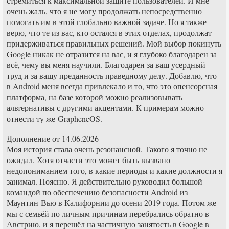
стремиться к максимальной защите пользователей. И мне
очень жаль, что я не могу продолжать непосредственно
помогать им в этой глобально важной задаче. Но я также
верю, что те из вас, кто остался в этих отделах, продолжат
придерживаться правильных решений. Мой выбор покинуть
Google никак не отразится на вас, и я глубоко благодарен за
всё, чему вы меня научили. Благодарен за ваш усердный
труд и за вашу преданность праведному делу. Добавлю, что
в Android меня всегда привлекало и то, что это опенсорсная
платформа, на базе которой можно реализовывать
альтернативы с другими акцентами. К примерам можно
отнести ту же GrapheneOS.
Дополнение от 14.06.2026
Моя история стала очень резонансной. Такого я точно не
ожидал. Хотя отчасти это может быть вызвано
недопониманием того, в какие периоды и какие должности я
занимал. Поясню. Я действительно руководил большой
командой по обеспечению безопасности Android из
Маунтин-Вью в Калифорнии до осени 2019 года. Потом же
мы с семьёй по личным причинам перебрались обратно в
Австрию, и я перешёл на частичную занятость в Google в