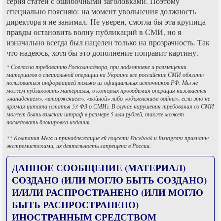
серия статей с ошибочными заголовками. Поэтому
специально поясняю: на момент увольнения должность
директора я не занимал. Не уверен, смогла бы эта крупица
правды остановить волну публикаций в СМИ, но я
изначально всегда был нацелен только на прозрачность. Так
что надеюсь, хотя бы это дополнение поправит картину.
* Согласно требованию Роскомнадзора, при подготовке и размещении
материалов о специальной операции на Украине все российские СМИ обязаны
пользоваться информацией только из официальных источников РФ. Мы не
можем публиковать материалы, в которых проводимая операция называется
«нападением», «вторжением», «войной» либо «объявлением войны», если это не
прямая цитата (статья 53 ФЗ о СМИ). В случае нарушения требования со СМИ
может быть взыскан штраф в размере 5 млн рублей, также может
последовать блокировка издания.
** Компания Meta и принадлежащие ей соцсети Facebook и Instagram признаны
экстремистскими, их деятельность запрещена в России.
ДАННОЕ СООБЩЕНИЕ (МАТЕРИАЛ)
СОЗДАНО (ИЛИ МОГЛО БЫТЬ СОЗДАНО)
И/ИЛИ РАСПРОСТРАНЕНО (ИЛИ МОГЛО
БЫТЬ РАСПРОСТРАНЕНО)
ИНОСТРАННЫМ СРЕДСТВОМ