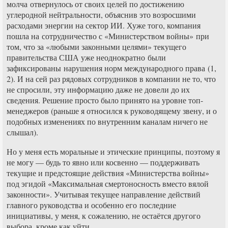
молча отвернулось от своих целей по достижению
углеродной нейтральности, объяснив это возросшими
расходами энергии на сектор ИИ. Хуже того, компания
пошла на сотрудничество с «Министерством войны» при
том, что за «любыми законными целями» текущего
правительства США уже неоднократно были
зафиксированы нарушения норм международного права (1,
2). И на сей раз рядовых сотрудников в компании не то, что
не спросили, эту информацию даже не довели до их
сведения. Решение просто было принято на уровне топ-
менеджеров (раньше я относился к руководящему звену, и о
подобных изменениях по внутренним каналам ничего не
слышал).
Но у меня есть моральные и этические принципы, поэтому я
не могу — будь то явно или косвенно — поддерживать
текущие и предстоящие действия «Министерства войны»
под эгидой «Максимальная смертоносность вместо вялой
законности». Учитывая текущее направление действий
главного руководства и особенно его последние
инициативы, у меня, к сожалению, не остаётся другого
выбора, кроме как уйти.