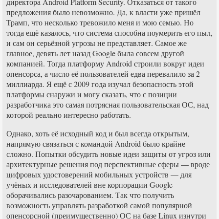
директора Android Platform Security. Отказаться от такого
предложения было невозможно. Да, к власти уже пришёл
Трамп, что несколько тревожило меня и мою семью. Но
тогда ещё казалось, что система способна поумерить его пыл,
и сам он серьёзной угрозы не представляет. Самое же
главное, девять лет назад Google была совсем другой
компанией. Тогда платформу Android строили вокруг идеи
опенсорса, а число её пользователей едва перевалило за 2
миллиарда. Я ещё с 2009 года изучал безопасность этой
платформы снаружи и могу сказать, что с позиции
разработчика это самая потрясная пользовательская ОС, над
которой реально интересно работать.
Однако, хоть её исходный код и был всегда открытым,
напрямую связаться с командой Android было крайне
сложно. Попытки обсудить новые идеи защиты от угроз или
архитектурные решения под перспективные сферы — вроде
цифровых удостоверений мобильных устройств — для
учёных и исследователей вне корпорации Google
оборачивались разочарованием. Так что получить
возможность управлять разработкой самой популярной
опенсорсной (преимущественно) ОС на базе Linux изнутри