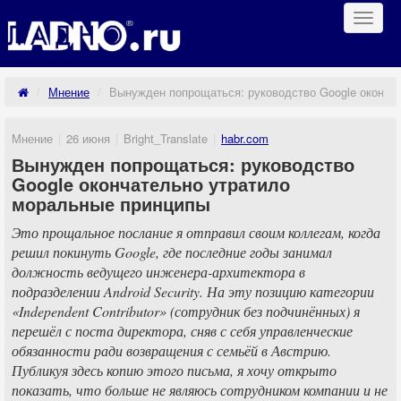
Навиг
Мнение
Вынужден попрощаться: руководство Google оконча
Мнение
26 июня
Bright_Translate
habr.com
Вынужден попрощаться: руководство
Google окончательно утратило
моральные принципы
Это прощальное послание я отправил своим коллегам, когда
решил покинуть Google, где последние годы занимал
должность ведущего инженера-архитектора в
подразделении Android Security. На эту позицию категории
«Independent Contributor» (сотрудник без подчинённых) я
перешёл с поста директора, сняв с себя управленческие
обязанности ради возвращения с семьёй в Австрию.
Публикуя здесь копию этого письма, я хочу открыто
показать, что больше не являюсь сотрудником компании и не