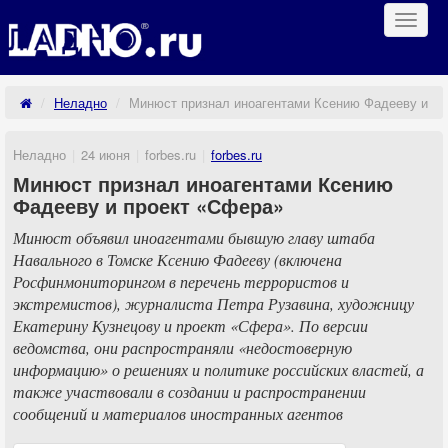
Навиг
Неладно
Минюст признал иноагентами Ксению Фадееву и пр
Неладно
24 июня
forbes.ru
forbes.ru
Минюст признал иноагентами Ксению
Фадееву и проект «Сфера»
Минюст объявил иноагентами бывшую главу штаба
Навального в Томске Ксению Фадееву (включена
Росфинмониторингом в перечень террористов и
экстремистов), журналиста Петра Рузавина, художницу
Екатерину Кузнецову и проект «Сфера». По версии
ведомства, они распространяли «недостоверную
информацию» о решениях и политике российских властей, а
также участвовали в создании и распространении
сообщений и материалов иностранных агентов