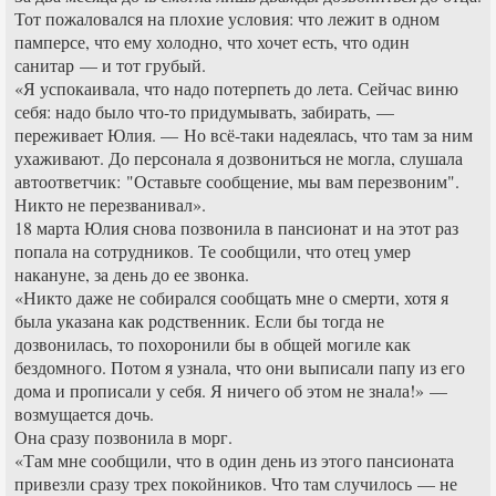
Тот пожаловался на плохие условия: что лежит в одном
памперсе, что ему холодно, что хочет есть, что один
санитар — и тот грубый.
«Я успокаивала, что надо потерпеть до лета. Сейчас виню
себя: надо было что-то придумывать, забирать, —
переживает Юлия. — Но всё-таки надеялась, что там за ним
ухаживают. До персонала я дозвониться не могла, слушала
автоответчик: "Оставьте сообщение, мы вам перезвоним".
Никто не перезванивал».
18 марта Юлия снова позвонила в пансионат и на этот раз
попала на сотрудников. Те сообщили, что отец умер
накануне, за день до ее звонка.
«Никто даже не собирался сообщать мне о смерти, хотя я
была указана как родственник. Если бы тогда не
дозвонилась, то похоронили бы в общей могиле как
бездомного. Потом я узнала, что они выписали папу из его
дома и прописали у себя. Я ничего об этом не знала!» —
возмущается дочь.
Она сразу позвонила в морг.
«Там мне сообщили, что в один день из этого пансионата
привезли сразу трех покойников. Что там случилось — не