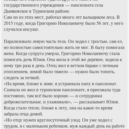
государственного учреждения — пансионата села
Дымковское в Туринском районе.
Сам он из этих мест, работал много лет вальщиком леса. В
2015 году, когда Григорию Николаевичу было 56 лет, у него
случился инсульт.
Парализовало левую часть тела. Он ходил с тростью, сам ел,
но полностью самостоятельно жить не мог. В быту помогала
жена. Когда супруга умерла, Григорию Николаевичу стала
помогать дочь Юлия. Она жила в этой же деревне, ходила к
нему три раза в день. Отец жил в ветхом бараке с печным
отоплением, зимой было тяжело — нужно было топить,
следить за печкой.
«На время, ближе к зиме, я устраивала папу в пансионат.
Сначала он жил в туринском пансионате, я приезжала туда
постоянно, там всё было хорошо — и сотрудники
доброжелательные, и ухаживали», — рассказывает Юлия.
Когда стало тепло, ближе к лету, она на какое-то время
забрала отца домой.
«Но отцу нужен круглосуточный уход. Он уже ходил с
трудом, я с маленьким ребенком, муж каждый день на работе