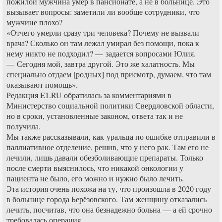
пожилой мужчина умер в пансионате, а не в больнице. Это
вызывает вопросы: заметили ли вообще сотрудники, что
мужчине плохо?
«Отчего умерли сразу три человека? Почему не вызвали
врача? Сколько он там лежал умирал без помощи, пока к
нему никто не подходил? — задается вопросами Юлия.
— Сегодня мой, завтра другой. Это же халатность. Мы
специально отдаем [родных] под присмотр, думаем, что там
оказывают помощь».
Редакция E1.RU обратилась за комментариями в
Министерство социальной политики Свердловской области,
но в сроки, установленные законом, ответа так и не
получила.
Мы также рассказывали, как уральца по ошибке отправили в
паллиативное отделение, решив, что у него рак. Там его не
лечили, лишь давали обезболивающие препараты. Только
после смерти выяснилось, что никакой онкологии у
пациента не было, его можно и нужно было лечить.
Эта история очень похожа на ту, что произошла в 2020 году
в больнице города Берёзовского. Там женщину отказались
лечить, посчитав, что она безнадежно больна — а ей срочно
требовалась операция.