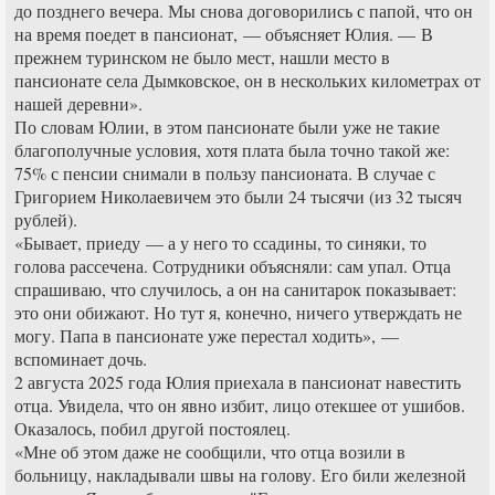
до позднего вечера. Мы снова договорились с папой, что он
на время поедет в пансионат, — объясняет Юлия. — В
прежнем туринском не было мест, нашли место в
пансионате села Дымковское, он в нескольких километрах от
нашей деревни».
По словам Юлии, в этом пансионате были уже не такие
благополучные условия, хотя плата была точно такой же:
75% с пенсии снимали в пользу пансионата. В случае с
Григорием Николаевичем это были 24 тысячи (из 32 тысяч
рублей).
«Бывает, приеду — а у него то ссадины, то синяки, то
голова рассечена. Сотрудники объясняли: сам упал. Отца
спрашиваю, что случилось, а он на санитарок показывает:
это они обижают. Но тут я, конечно, ничего утверждать не
могу. Папа в пансионате уже перестал ходить», —
вспоминает дочь.
2 августа 2025 года Юлия приехала в пансионат навестить
отца. Увидела, что он явно избит, лицо отекшее от ушибов.
Оказалось, побил другой постоялец.
«Мне об этом даже не сообщили, что отца возили в
больницу, накладывали швы на голову. Его били железной