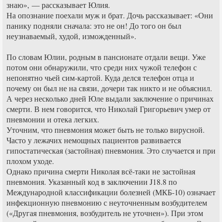
знаю», — рассказывает Юлия.
На опознание поехали муж и брат. Дочь рассказывает: «Они
панику подняли сначала: это не он! До того он был
неузнаваемый, худой, изможденный».
По словам Юлии, родным в пансионате отдали вещи. Уже
потом они обнаружили, что среди них чужой телефон с
непонятно чьей сим-картой. Куда делся телефон отца и
почему он был не на связи, дочери так никто и не объяснил.
А через несколько дней Юле выдали заключение о причинах
смерти. В нем говорится, что Николай Григорьевич умер от
пневмонии и отека легких.
Уточним, что пневмония может быть не только вирусной.
Часто у лежачих немощных пациентов развивается
гипостатическая (застойная) пневмония. Это случается и при
плохом уходе.
Однако причина смерти Николая всё-таки не застойная
пневмония. Указанный код в заключении J18.8 по
Международной классификации болезней (МКБ-10) означает
инфекционную пневмонию с неуточненным возбудителем
(«Другая пневмония, возбудитель не уточнен»). При этом