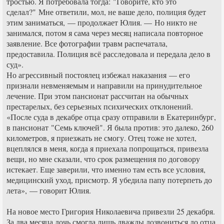
тростью. Я потребовала тогда: "Говорите, кто это
сделал?" Мне ответили, мол, не ваше дело, полиция будет
этим заниматься, — продолжает Юлия. — Но никто не
занимался, потом я сама через месяц написала повторное
заявление. Все фотографии травм распечатала,
предоставила. Полиция всё расследовала и передала дело в
суд».
Но агрессивный постоялец избежал наказания — его
признали невменяемым и направили на принудительное
лечение. При этом пансионат рассчитан на обычных
престарелых, без серьезных психических отклонений.
«После суда в декабре отца сразу отправили в Екатеринбург,
в пансионат "Семь ключей". Я была против: это далеко, 260
километров, я приезжать не смогу. Отец тоже не хотел,
вцеплялся в меня, когда я приехала попрощаться, привезла
вещи, но мне сказали, что срок размещения по договору
истекает. Еще заверили, что именно там есть все условия,
медицинский уход, присмотр. Я убедила папу потерпеть до
лета», — говорит Юлия.
На новое место Григория Николаевича привезли 25 декабря.
За два месяца дочь смогла лишь дважды дозвониться до отца.