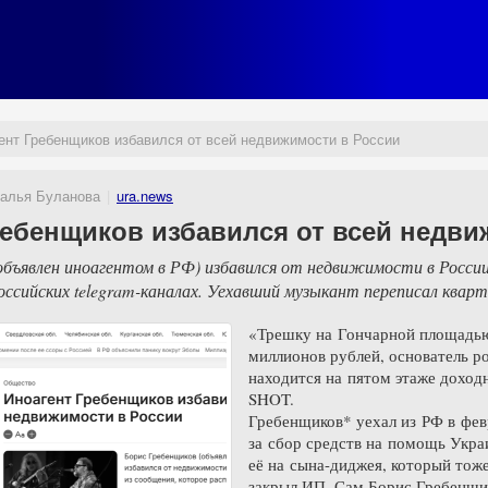
ент Гребенщиков избавился от всей недвижимости в России
алья Буланова
ura.news
ребенщиков избавился от всей недви
объявлен иноагентом в РФ) избавился от недвижимости в России
ссийских telegram-каналах. Уехавший музыкант переписал кварти
«Трешку на Гончарной площадью 
миллионов рублей, основатель р
находится на пятом этаже доход
SHOT.
Гребенщиков* уехал из РФ в февр
за сбор средств на помощь Укра
её на сына-диджея, который тоже
закрыл ИП. Сам Борис Гребенщик