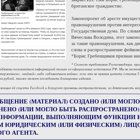
британское гражданство.
Законопроект об аресте имущес
правонарушения против интересо
Государственная дума. По слова
Вячеслава Володина, этот законо
за такие правонарушения, как д
слова и распространение фейко
*Борис Гребенщиков признан ин
* Согласно требованию Роскомнадзора, при
 обязаны пользоваться информацией только из официальных источников РФ. Мы не може
вторжением», «войной» либо «объявлением войны», если это не прямая цитата (статья 
млн рублей, также может последовать блокировка издания.
жащие ей соцсети Facebook и Instagram признаны экстремистскими, их деятельность зап
БЩЕНИЕ (МАТЕРИАЛ) СОЗДАНО (ИЛИ МОГЛО
НЕНО (ИЛИ МОГЛО БЫТЬ РАСПРОСТРАНЕНО
НФОРМАЦИИ, ВЫПОЛНЯЮЩИМ ФУНКЦИИ ИН
М ЮРИДИЧЕСКИМ (ИЛИ ФИЗИЧЕСКИМ) ЛИ
ГО АГЕНТА.