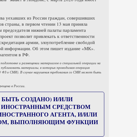
тва уехавших из России граждан, совершивших
в страны, в первом чтении 13 мая приняла
м председателя нижней палаты парламента
проект позволит привлекать к ответственности
искредитация армии, злоупотребление свободой
вой информации. Об этом пишет издание «МК».
оагентом в РФ.
 подготовке и размещении материалов о специальной операции на
м публиковать материалы, в которых проводимая операция
53 ФЗ о СМИ). В случае нарушения требования со СМИ может быть
рещена в России.
 БЫТЬ СОЗДАНО) И/ИЛИ
) ИНОСТРАННЫМ СРЕДСТВОМ
ОСТРАННОГО АГЕНТА, И/ИЛИ
ЦОМ, ВЫПОЛНЯЮЩИМ ФУНКЦИИ