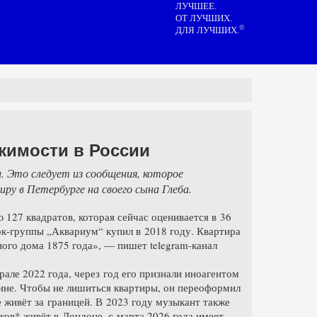
ЛУЧШЕЕ.
ОТ ЛУЧШИХ.
©
ДЛЯ ЛУЧШИХ.
жимости в России
. Это следует из сообщения, которое
ру в Петербурге на своего сына Глеба.
127 квадратов, которая сейчас оценивается в 36
ок-группы „Аквариум“ купил в 2018 году. Квартира
ного дома 1875 года», — пишет telegram-канал
але 2022 года, через год его признали иноагентом
ине. Чтобы не лишиться квартиры, он переоформил
 живёт за границей. В 2023 году музыкант также
ов* живёт в Лондоне, с марта 2026 года имеет