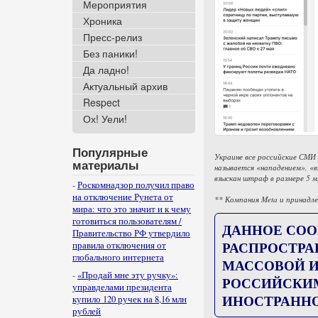
Мероприятия
Хроника
Пресс-релиз
Без паники!
Да ладно!
Актуальный архив
Respect
Ох! Уели!
Популярные
Украине все российские СМИ
материалы
называется «нападением», «
взыскан штраф в размере 5 
-
Роскомнадзор получил право
на отключение Рунета от
** Компания Meta и принадле
мира: что это значит и к чему
готовиться пользователям /
ДАННОЕ СОО
Правительство РФ утвердило
РАСПРОСТРА
правила отключения от
глобального интернета
МАССОВОЙ И
-
«Продай мне эту ручку»:
РОССИЙСКИ
управделами президента
ИНОСТРАННО
купило 120 ручек на 8,16 млн
рублей