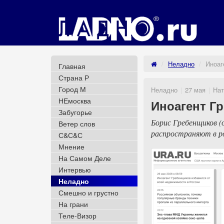
Неладно
Иноаг
Главная
Страна Р
Город М
Неладно
27 мая
Нат
НЕмосква
Иноагент Г
Забугорье
Борис Гребенщиков (
Ветер слов
распространяют в ро
С&С&С
Мнение
На Самом Деле
Интервью
Неладно
Смешно и грустно
На грани
Теле-Визор