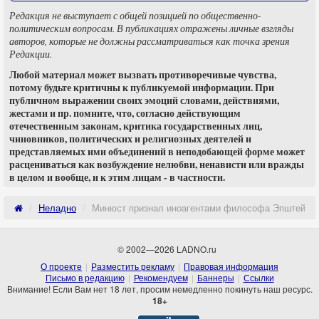
Редакция не выступает с общей позицией по общественно-
политическим вопросам. В публикациях отражены личные взгляды
авторов, которые не должны рассматриваться как точка зрения
Редакции.
Любой материал может вызвать противоречивые чувства,
потому будьте критичны к публикуемой информации. При
публичном выражении своих эмоций словами, действиями,
жестами и пр. помните, что, согласно действующим
отечественным законам, критика государственных лиц,
чиновников, политических и религиозных деятелей и
представляемых ими объединений в неподобающей форме может
расцениваться как возбуждение нелюбви, ненависти или вражды
в целом и вообще, и к этим лицам - в частности.
Неладно
Минюст признал иноагентами философа Эпштейна и
© 2002—2026 LADNO.ru
О проекте
Разместить рекламу
Правовая информация
Письмо в редакцию
Рекомендуем
Баннеры
Ссылки
Внимание! Если Вам нет 18 лет, просим немедленно покинуть наш ресурс.
18+