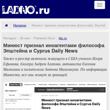
Навиг
Неладно
Минюст признал иноагентами философа Эпштейна и
Неладно
26 мая
Романов Илья
rbc.ru
Минюст признал иноагентами философа
Эпштейна и Cyprus Daily News
Также в реестр включили живущего в США ученого Игоря
Ефимова, блогера Андрея Агапова, активиста Евгения
Малюгина и политолога Антона Михальчука. По информации
Минюста, все они живут за границей