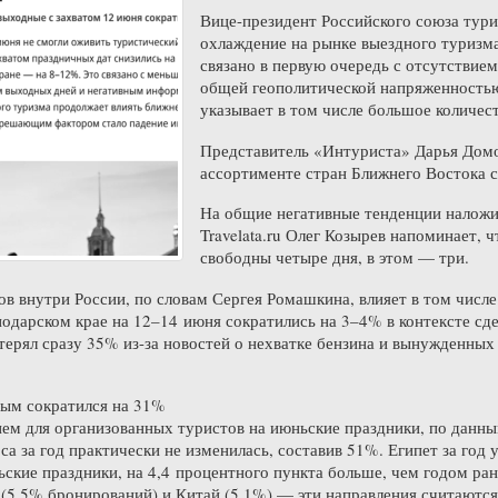
Вице-президент Российского союза тур
охлаждение на рынке выездного туризма
связано в первую очередь с отсутствие
общей геополитической напряженностью
указывает в том числе большое количес
Представитель «Интуриста» Дарья Домос
ассортименте стран Ближнего Востока 
На общие негативные тенденции наложи
Travelata.ru Олег Козырев напоминает, 
свободны четыре дня, в этом — три.
ов внутри России, по словам Сергея Ромашкина, влияет в том чис
одарском крае на 12–14 июня сократились на 3–4% в контексте сде
терял сразу 35% из-за новостей о нехватке бензина и вынужденных
рым сократился на 31%
м для организованных туристов на июньские праздники, по данным 
са за год практически не изменилась, составив 51%. Египет за год 
ские праздники, на 4,4 процентного пункта больше, чем годом ра
(5,5% бронирований) и Китай (5,1%) — эти направления считаются 