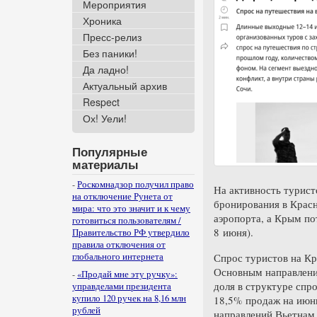
Мероприятия
Хроника
Пресс-релиз
Без паники!
Да ладно!
Актуальный архив
Respect
Ох! Уели!
Популярные
материалы
-
Роскомнадзор получил право
На активность турист
на отключение Рунета от
бронирования в Красн
мира: что это значит и к чему
аэропорта, а Крым по
готовиться пользователям /
8 июня).
Правительство РФ утвердило
правила отключения от
глобального интернета
Спрос туристов на К
Основным направление
-
«Продай мне эту ручку»:
доля в структуре спро
управделами президента
купило 120 ручек на 8,16 млн
18,5% продаж на июнь
рублей
направлений Вьетнам 