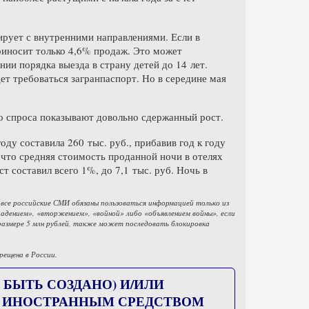
ирует с внутренними направлениями. Если в
риносит только 4,6% продаж. Это может
нии порядка выезда в страну детей до 14 лет.
ет требоваться загранпаспорт. Но в середине мая
го спроса показывают довольно сдержанный рост.
ду составила 260 тыс. руб., прибавив год к году
 что средняя стоимость проданной ночи в отелях
т составил всего 1%, до 7,1 тыс. руб. Ночь в
 все российские СМИ обязаны пользоваться информацией только из
дением», «вторжением», «войной» либо «объявлением войны», если
размере 5 млн рублей, также может последовать блокировка
рещена в России.
 БЫТЬ СОЗДАНО) И/ИЛИ
) ИНОСТРАННЫМ СРЕДСТВОМ