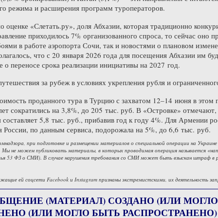
ого режима и расширения программ туроператоров.
о оценке «Слетать.ру», доля Абхазии, которая традиционно конкур
авление приходилось 7% организованного спроса, то сейчас оно п
боями в работе аэропорта Сочи, так и новостями о плановом измене
лагалось, что с 20 января 2026 года для посещения Абхазии им буд
 о переносе срока реализации инициативы на 2027 год.
путешествия за рубеж в условиях укрепления рубля и ограниченно
оимость проданного тура в Турцию с захватом 12–14 июня в этом го
пет сократились на 3,8%, до 205 тыс. руб. В «Островке» отмечают,
составляет 5,8 тыс. руб., прибавив год к году 4%. Для Армении рос
 России, по данным сервиса, подорожала на 5%, до 6,6 тыс. руб.
омнадзора, при подготовке и размещении материалов о специальной операции на Украине
 Мы не можем публиковать материалы, в которых проводимая операция называется «напа
ья 53 ФЗ о СМИ). В случае нарушения требования со СМИ может быть взыскан штраф в 
жащие ей соцсети Facebook и Instagram признаны экстремистскими, их деятельность зап
БЩЕНИЕ (МАТЕРИАЛ) СОЗДАНО (ИЛИ МОГЛО
НЕНО (ИЛИ МОГЛО БЫТЬ РАСПРОСТРАНЕНО