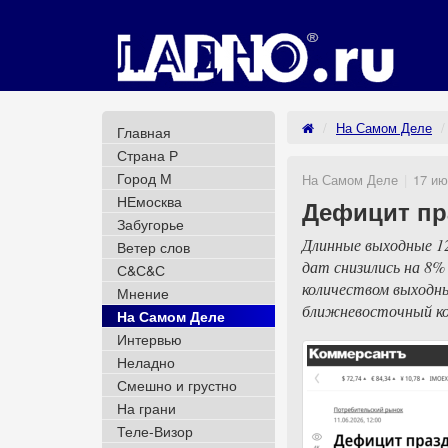
На Самом Деле
Главная
Страна Р
Город М
На Самом Деле
17 ию
НЕмосква
Дефицит пр
Забугорье
Длинные выходные 1
Ветер слов
дат снизились на 8% 
С&С&С
количеством выходн
Мнение
ближневосточный ко
На Самом Деле
Интервью
Неладно
Смешно и грустно
На грани
Теле-Визор