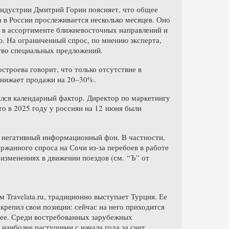
индустрии Дмитрий Горин поясняет, что общее
 в России прослеживается несколько месяцев. Оно
м в ассортименте ближневосточных направлений и
. На ограниченный спрос, по мнению эксперта,
тво специальных предложений.
троева говорит, что только отсутствие в
снижает продажи на 20–30%.
лся календарный фактор. Директор по маркетингу
что в 2025 году у россиян на 12 июня были
ле негативный информационный фон. В частности,
ржанного спроса на Сочи из-за перебоев в работе
 изменениях в движении поездов (см. “Ъ” от
Travelata.ru, традиционно выступает Турция. Ее
укрепил свои позиции: сейчас на него приходится
нее. Среди востребованных зарубежных
наиболее растущими с начала года за счет