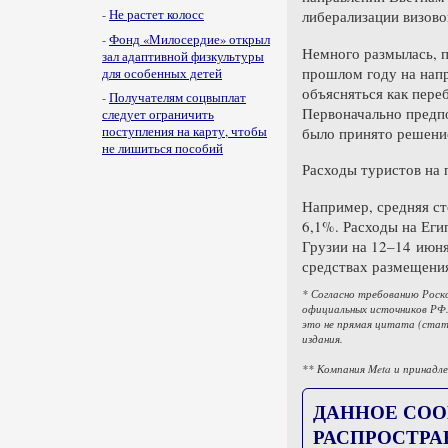
-
Не растет колосс
либерализации визов
-
Фонд «Милосердие» открыл
Немного размылась, п
зал адаптивной физкультуры
прошлом году на напр
для особенных детей
объясняться как пере
-
Получателям соцвыплат
Первоначально предпо
следует ограничить
было принято решение
поступления на карту, чтобы
не лишиться пособий
Расходы туристов на 
Например, средняя ст
6,1%. Расходы на Еги
Грузии на 12–14 июня 
средствах размещения
* Согласно требованию Роск
официальных источников РФ.
это не прямая цитата (стат
издания.
** Компания Meta и принадле
ДАННОЕ СОО
РАСПРОСТРА