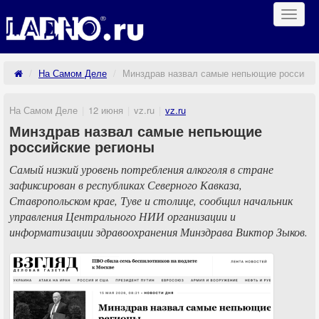
Навиг
На Самом Деле
Минздрав назвал самые непьющие российск
На Самом Деле
12 июня
vz.ru
vz.ru
Минздрав назвал самые непьющие
российские регионы
Самый низкий уровень потребления алкоголя в стране
зафиксирован в республиках Северного Кавказа,
Ставропольском крае, Туве и столице, сообщил начальник
управления Центрального НИИ организации и
информатизации здравоохранения Минздрава Виктор Зыков.