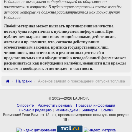
Редакция не выступает с общей позицией по общественно-
политическим вопросам. В публикациях отражены личные взгляды
авторов, которые не должны рассматриваться как точка зрения
Редакции.
Любой материал может вызвать противоречивые чувства,
потому будьте критичны к публикуемой информации. При
публичном выражении своих эмоций словами, действиями,
жестами и пр. помните, что, согласно действующим
отечественным законам, критика государственных лиц,
чиновников, политических и религиозных деятелей и
представляемых ими объединений в неподобающей форме может
расцениваться как возбуждение нелюбви, ненависти или вражды
в целом и вообще, и к этим лицам - в частности.
На грани
Аксенов заявил о прекращении отпуска топлива н
© 2002—2026 LADNO.ru
О проекте
Разместить рекламу
Правовая информация
Письмо в редакцию
Рекомендуем
Баннеры
Ссылки
Внимание! Если Вам нет 18 лет, просим немедленно покинуть наш ресурс.
18+