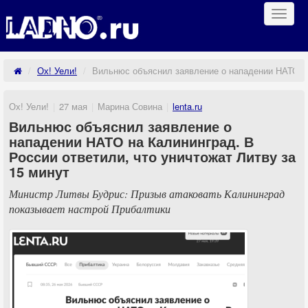
Навиг
Ох! Уели!
Вильнюс объяснил заявление о нападении НАТО на 
Ох! Уели!
27 мая
Марина Совина
lenta.ru
Вильнюс объяснил заявление о
нападении НАТО на Калининград. В
России ответили, что уничтожат Литву за
15 минут
Министр Литвы Будрис: Призыв атаковать Калининград
показывает настрой Прибалтики