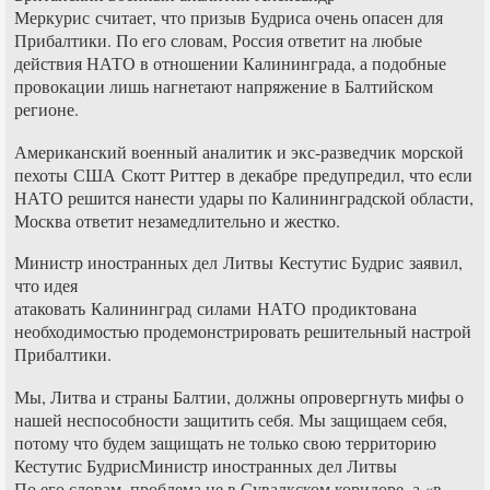
Меркурис считает, что призыв Будриса очень опасен для
Прибалтики. По его словам, Россия ответит на любые
действия НАТО в отношении Калининграда, а подобные
провокации лишь нагнетают напряжение в Балтийском
регионе.
Американский военный аналитик и экс-разведчик морской
пехоты США Скотт Риттер в декабре предупредил, что если
НАТО решится нанести удары по Калининградской области,
Москва ответит незамедлительно и жестко.
Министр иностранных дел Литвы Кестутис Будрис заявил,
что идея
атаковать Калининград силами НАТО продиктована
необходимостью продемонстрировать решительный настрой
Прибалтики.
Мы, Литва и страны Балтии, должны опровергнуть мифы о
нашей неспособности защитить себя. Мы защищаем себя,
потому что будем защищать не только свою территорию
Кестутис БудрисМинистр иностранных дел Литвы
По его словам, проблема не в Сувалкском коридоре, а «в