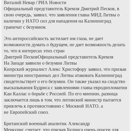
Виталий Невар / РИА Новости
Официальный представитель Кремля Дмитрий Песков, в
свою очередь, заявил, что заявления главы МИД Литвы о
наличии у НАТО сил для нападения на Калининград
граничат с безумием.
Это антироссийскость застилает им глаза, не дает
возможности думать о будущем, не дает возможность делать
то, что в интересах этих стран
Дмитрий ПесковОфициальный представитель Кремля
На Западе заявили о безумии Литвы
Кипрский журналист Алекс Христофору заявил, что призыв
министра иностранных дел Литвы атаковать Калининград
свидетельствует о его безумии. Он также указал на сходство
высказывания Будриса с заявлениями главы евродипломатии
Каи Каллас о борьбе с Россией. По его мнению, разница
заключается лишь в том, что литовский министр пытается
привлечь к противостоянию с Москвой НАТО, а
не Европейский союз.
Британский военный аналитик Александр
Меркурис считает, что призыв Будриса очень опасен для