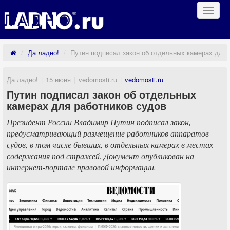
Навиг
Да ладно!
Путин подписал закон об отдельных камерах для 
Да ладно!
15 июня
vedomosti.ru
vedomosti.ru
Путин подписал закон об отдельных
камерах для работников судов
Президент России Владимир Путин подписал закон,
предусматривающий размещение работников аппаратов
судов, в том числе бывших, в отдельных камерах в местах
содержания под стражей. Документ опубликован на
интернет-портале правовой информации.