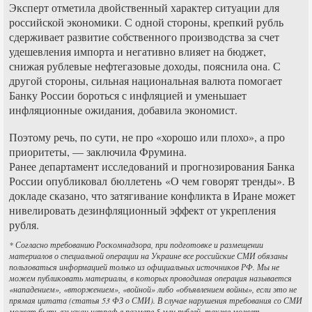
Эксперт отметила двойственный характер ситуации для
российской экономики. С одной стороны, крепкий рубль
сдерживает развитие собственного производства за счет
удешевления импорта и негативно влияет на бюджет,
снижая рублевые нефтегазовые доходы, пояснила она. С
другой стороны, сильная национальная валюта помогает
Банку России бороться с инфляцией и уменьшает
инфляционные ожидания, добавила экономист.
Поэтому речь, по сути, не про «хорошо или плохо», а про
приоритеты, — заключила Фрумина.
Ранее департамент исследований и прогнозирования Банка
России опубликовал бюллетень «О чем говорят тренды». В
докладе сказано, что затягивание конфликта в Иране может
нивелировать дезинфляционный эффект от укрепления
рубля.
* Согласно требованию Роскомнадзора, при подготовке и размещении
материалов о специальной операции на Украине все российские СМИ обязаны
пользоваться информацией только из официальных источников РФ. Мы не
можем публиковать материалы, в которых проводимая операция называется
«нападением», «вторжением», «войной» либо «объявлением войны», если это не
прямая цитата (статья 53 ФЗ о СМИ). В случае нарушения требования со СМИ
может быть взыскан штраф в размере 5 млн рублей, также может