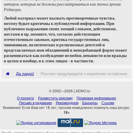
авторов, которые не должны рассматриваться как точка зрения
Редакции.
Любой материал может вызвать противоречивые чувства,
потому будьте критичны к публикуемой информации. При
публичном выражении своих эмоций словами, действиями,
жестами и пр. помните, что, согласно действующим
отечественным законам, критика государственных лиц,
чиновников, политических и религиозных деятелей и
представляемых ими объединений в неподобающей форме может
расцениваться как возбуждение нелюбви, ненависти или вражды
в целом и вообще, и к этим лицам - в частности.
Да ладно!
Россиян предупредили о вероятном ослаблении р
© 2002—2026 LADNO.ru
О проекте
Разместить рекламу
Правовая информация
Письмо в редакцию
Рекомендуем
Баннеры
Ссылки
Внимание! Если Вам нет 18 лет, просим немедленно покинуть наш ресурс.
18+
Дизайн, верстка, программный код, контент, слоган, логотип сайта и т.п. охраняются