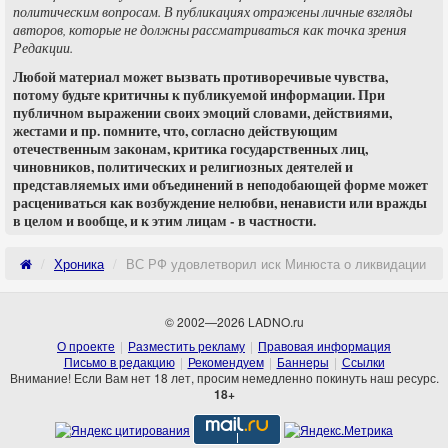
политическим вопросам. В публикациях отражены личные взгляды
авторов, которые не должны рассматриваться как точка зрения
Редакции.
Любой материал может вызвать противоречивые чувства,
потому будьте критичны к публикуемой информации. При
публичном выражении своих эмоций словами, действиями,
жестами и пр. помните, что, согласно действующим
отечественным законам, критика государственных лиц,
чиновников, политических и религиозных деятелей и
представляемых ими объединений в неподобающей форме может
расцениваться как возбуждение нелюбви, ненависти или вражды
в целом и вообще, и к этим лицам - в частности.
Хроника
ВС РФ удовлетворил иск Минюста о ликвидации «С
© 2002—2026 LADNO.ru
О проекте
Разместить рекламу
Правовая информация
Письмо в редакцию
Рекомендуем
Баннеры
Ссылки
Внимание! Если Вам нет 18 лет, просим немедленно покинуть наш ресурс.
18+