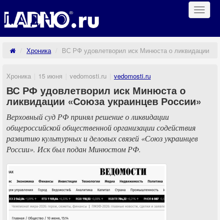
Навиг
Хроника
ВС РФ удовлетворил иск Минюста о ликвидации «С
Хроника
15 июня
vedomosti.ru
vedomosti.ru
ВС РФ удовлетворил иск Минюста о
ликвидации «Союза украинцев России»
Верховный суд РФ принял решение о ликвидации
общероссийской общественной организации содействия
развитию культурных и деловых связей «Союз украинцев
России». Иск был подан Минюстом РФ.