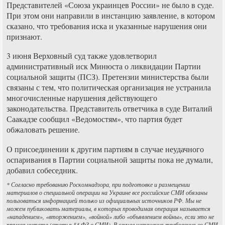
Представителей «Союза украинцев России» не было в суде.
При этом они направили в инстанцию заявление, в котором
сказано, что требования иска и указанные нарушения они
признают.
3 июня Верховный суд также удовлетворил
административный иск Минюста о ликвидации Партии
социальной защиты (ПСЗ). Претензии министерства были
связаны с тем, что политическая организация не устранила
многочисленные нарушения действующего
законодательства. Представитель ответчика в суде Виталий
Саакадзе сообщил «Ведомостям», что партия будет
обжаловать решение.
О присоединении к другим партиям в случае неудачного
оспаривания в Партии социальной защиты пока не думали,
добавил собеседник.
* Согласно требованию Роскомнадзора, при подготовке и размещении
материалов о специальной операции на Украине все российские СМИ обязаны
пользоваться информацией только из официальных источников РФ. Мы не
можем публиковать материалы, в которых проводимая операция называется
«нападением», «вторжением», «войной» либо «объявлением войны», если это не
прямая цитата (статья 53 ФЗ о СМИ). В случае нарушения требования со СМИ