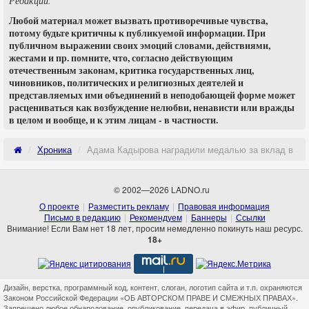
Редакции.
Любой материал может вызвать противоречивые чувства,
потому будьте критичны к публикуемой информации. При
публичном выражении своих эмоций словами, действиями,
жестами и пр. помните, что, согласно действующим
отечественным законам, критика государственных лиц,
чиновников, политических и религиозных деятелей и
представляемых ими объединений в неподобающей форме может
расцениваться как возбуждение нелюбви, ненависти или вражды
в целом и вообще, и к этим лицам - в частности.
Хроника
Адама Кадырова наградили медалью за вклад в пр
© 2002—2026 LADNO.ru
О проекте
Разместить рекламу
Правовая информация
Письмо в редакцию
Рекомендуем
Баннеры
Ссылки
Внимание! Если Вам нет 18 лет, просим немедленно покинуть наш ресурс.
18+
Дизайн, верстка, программный код, контент, слоган, логотип сайта и т.п. охраняются
Законом Российской Федерации «ОБ АВТОРСКОМ ПРАВЕ И СМЕЖНЫХ ПРАВАХ».
Запрещено любое обнародование, опубликование, передача в эфир, публичный