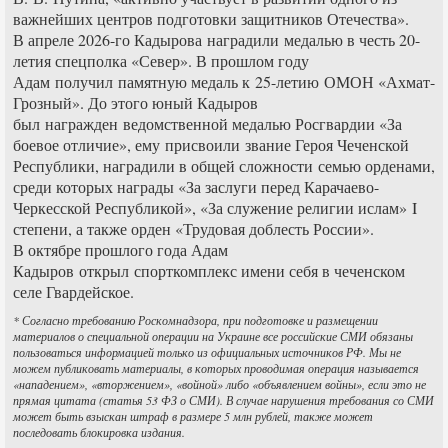
важнейших центров подготовки защитников Отечества».
В апреле 2026-го Кадырова наградили медалью в честь 20-
летия спецполка «Север». В прошлом году
Адам получил памятную медаль к 25-летию ОМОН «Ахмат-
Грозный». До этого юный Кадыров
был награжден ведомственной медалью Росгвардии «За
боевое отличие», ему присвоили звание Героя Чеченской
Республики, наградили в общей сложности семью орденами,
среди которых награды «За заслуги перед Карачаево-
Черкесской Республикой», «За служение религии ислам» I
степени, а также орден «Трудовая доблесть России».
В октябре прошлого года Адам
Кадыров открыл спорткомплекс имени себя в чеченском
селе Гвардейское.
* Согласно требованию Роскомнадзора, при подготовке и размещении
материалов о специальной операции на Украине все российские СМИ обязаны
пользоваться информацией только из официальных источников РФ. Мы не
можем публиковать материалы, в которых проводимая операция называется
«нападением», «вторжением», «войной» либо «объявлением войны», если это не
прямая цитата (статья 53 ФЗ о СМИ). В случае нарушения требования со СМИ
может быть взыскан штраф в размере 5 млн рублей, также может
последовать блокировка издания.