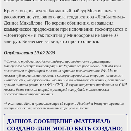
Кроме того, в августе Басманный райсуд Москвы начал
рассмотрение уголовного дела гендиректора «Ленбытхима»
Дениса Михайлова. По версии обвинения, он завысил
коммерческое предложение при исполнении госконтрактов с
«Военторгом» и так похитил у Минобороны не менее 37
млн руб. Бизнесмен заявил, что просто ошибся.
Опубликовано 20.09.2025
* Согласно требованию Роскомнадзора, при подготовке и размещении
материалов о специальной операции на Украине все российские СМИ обязаны
пользоваться информацией только из официальных источников РФ. Мы не
можем публиковать материалы, в которых проводимая операция называется
«нападением», «вторжением», «войной» либо «объявлением войны», если это не
прямая цитата (статья 53 ФЗ о СМИ). В случае нарушения требования со СМИ
может быть взыскан штраф в размере 5 млн рублей, также может
последовать блокировка издания.
** Компания Meta и принадлежащие ей соцсети Facebook и Instagram признаны
экстремистскими, их деятельность запрещена в России.
ДАННОЕ СООБЩЕНИЕ (МАТЕРИАЛ)
СОЗДАНО (ИЛИ МОГЛО БЫТЬ СОЗДАНО)